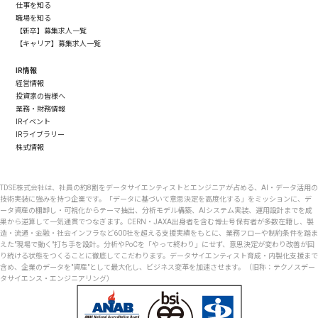
仕事を知る
職場を知る
【新卒】募集求人一覧
【キャリア】募集求人一覧
IR情報
経営情報
投資家の皆様へ
業務・財務情報
IRイベント
IRライブラリー
株式情報
TDSE株式会社は、社員の約8割をデータサイエンティストとエンジニアが占める、AI・データ活用の
技術実装に強みを持つ企業です。「データに基づいて意思決定を高度化する」をミッションに、デ
ータ資産の棚卸し・可視化からテーマ抽出、分析モデル構築、AIシステム実装、運用設計までを成
果から逆算して一気通貫でつなぎます。CERN・JAXA出身者を含む博士号保有者が多数在籍し、製
造・流通・金融・社会インフラなど600社を超える支援実績をもとに、業務フローや制約条件を踏ま
えた"現場で動く"打ち手を設計。分析やPoCを「やって終わり」にせず、意思決定が変わり改善が回
り続ける状態をつくることに徹底してこだわります。データサイエンティスト育成・内製化支援まで
含め、企業のデータを"資産"として最大化し、ビジネス変革を加速させます。（旧称：テクノスデー
タサイエンス・エンジニアリング）