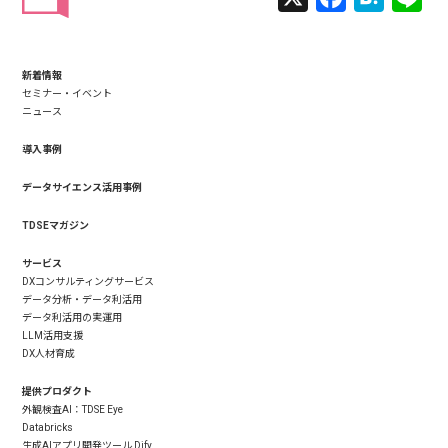
新着情報
セミナー・イベント
ニュース
導入事例
データサイエンス活用事例
TDSEマガジン
サービス
DXコンサルティングサービス
データ分析・データ利活用
データ利活用の実運用
LLM活用支援
DX人材育成
提供プロダクト
外観検査AI：TDSE Eye
Databricks
生成AIアプリ開発ツール Dify