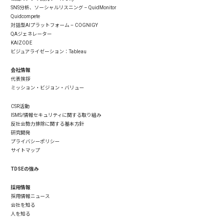
SNS分析、ソーシャルリスニング – QuidMonitor
Quidcompete
対話型AIプラットフォーム – COGNIGY
QAジェネレーター
KAIZODE
ビジュアライゼーション：Tableau
会社情報
代表挨拶
ミッション・ビジョン・バリュー
CSR活動
ISMS/情報セキュリティに関する取り組み
反社会勢力排除に関する基本方針
研究開発
プライバシーポリシー
サイトマップ
TDSEの強み
採用情報
採用情報ニュース
会社を知る
人を知る