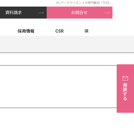
IR | データサイエンスの専門集団「TDSE」
資料請求
お問合せ
採用情報
CSR
IR
相
談
す
る