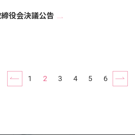
取締役会決議公告
1
2
3
4
5
6
戻る
次