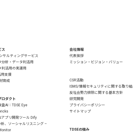
ビス
会社情報
コンサルティングサービス
代表挨拶
タ分析・データ利活用
ミッション・ビジョン・バリュー
タ利活用の実運用
活用支援
CSR活動
人材育成
ISMS/情報セキュリティに関する取り組
反社会勢力排除に関する基本方針
プロダクト
研究開発
査AI：TDSE Eye
プライバシーポリシー
ricks
サイトマップ
Iアプリ開発ツール Dify
S分析、ソーシャルリスニング –
TDSEの強み
onitor