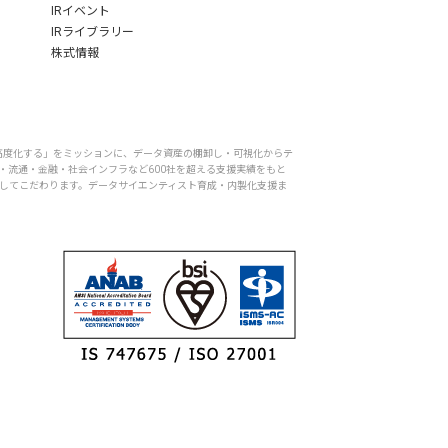
IRイベント
IRライブラリー
株式情報
を高度化する」をミッションに、データ資産の棚卸し・可視化からテ
・流通・金融・社会インフラなど600社を超える支援実績をもと
底してこだわります。データサイエンティスト育成・内製化支援ま