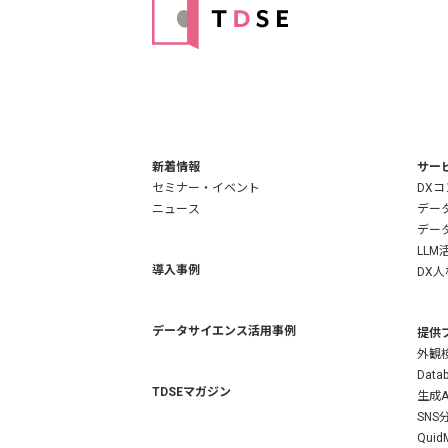
新着情報
サー
セミナー・イベント
DX
ニュース
デー
デー
LLM
導入事例
DX
データサイエンス活用事例
提供
外観検
Datab
TDSEマガジン
生成A
SN
QuidM