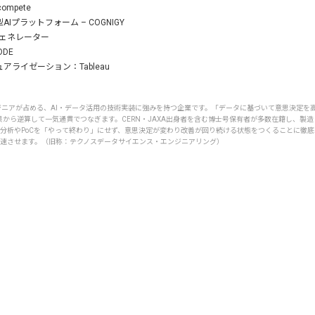
compete
AIプラットフォーム – COGNIGY
ジェネレーター
ODE
アライゼーション：Tableau
ンジニアが占める、AI・データ活用の技術実装に強みを持つ企業です。「データに基づいて意思決定
から逆算して一気通貫でつなぎます。CERN・JAXA出身者を含む博士号保有者が多数在籍し、製造
。分析やPoCを「やって終わり」にせず、意思決定が変わり改善が回り続ける状態をつくることに徹
加速させます。（旧称：テクノスデータサイエンス・エンジニアリング）