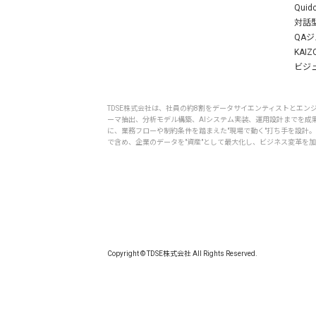
Quid
対話型
QA
KAIZ
ビジュ
TDSE株式会社は、社員の約8割をデータサイエンティストとエ
ーマ抽出、分析モデル構築、AIシステム実装、運用設計までを成果
に、業務フローや制約条件を踏まえた"現場で動く"打ち手を設計
で含め、企業のデータを"資産"として最大化し、ビジネス変革を
Copyright © TDSE株式会社 All Rights Reserved.