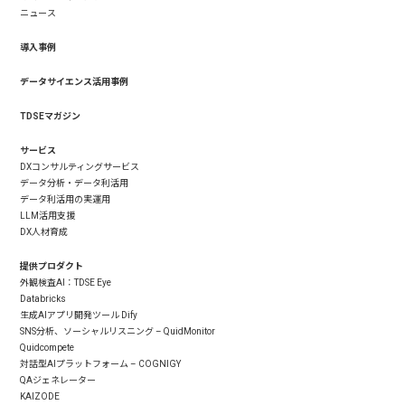
ニュース
導入事例
データサイエンス活用事例
TDSEマガジン
サービス
DXコンサルティングサービス
データ分析・データ利活用
データ利活用の実運用
LLM活用支援
DX人材育成
提供プロダクト
外観検査AI：TDSE Eye
Databricks
生成AIアプリ開発ツール Dify
SNS分析、ソーシャルリスニング – QuidMonitor
Quidcompete
対話型AIプラットフォーム – COGNIGY
QAジェネレーター
KAIZODE