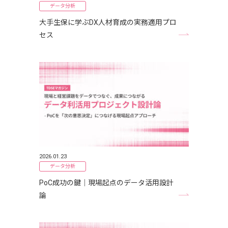
データ分析
大手生保に学ぶDX人材育成の実務適用プロ
セス
2026.01.23
データ分析
PoC成功の鍵｜現場起点のデータ活用設計
論