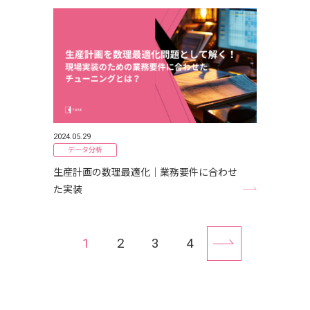
2024.05.29
データ分析
生産計画の数理最適化｜業務要件に合わせ
た実装
1
2
3
4
次へ