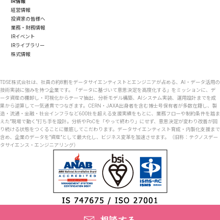
IR情報
経営情報
投資家の皆様へ
業務・財務情報
IRイベント
IRライブラリー
株式情報
TDSE株式会社は、社員の約8割をデータサイエンティストとエンジニアが占める、AI・データ活用の
技術実装に強みを持つ企業です。「データに基づいて意思決定を高度化する」をミッションに、デ
ータ資産の棚卸し・可視化からテーマ抽出、分析モデル構築、AIシステム実装、運用設計までを成
果から逆算して一気通貫でつなぎます。CERN・JAXA出身者を含む博士号保有者が多数在籍し、製
造・流通・金融・社会インフラなど600社を超える支援実績をもとに、業務フローや制約条件を踏ま
えた"現場で動く"打ち手を設計。分析やPoCを「やって終わり」にせず、意思決定が変わり改善が回
り続ける状態をつくることに徹底してこだわります。データサイエンティスト育成・内製化支援まで
含め、企業のデータを"資産"として最大化し、ビジネス変革を加速させます。（旧称：テクノスデー
タサイエンス・エンジニアリング）
Copyright © TDSE株式会社 All Rights Reserved.