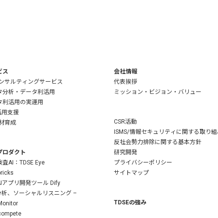
ビス
会社情報
コンサルティングサービス
代表挨拶
タ分析・データ利活用
ミッション・ビジョン・バリュー
タ利活用の実運用
活用支援
CSR活動
人材育成
ISMS/情報セキュリティに関する取り組
反社会勢力排除に関する基本方針
プロダクト
研究開発
査AI：TDSE Eye
プライバシーポリシー
ricks
サイトマップ
Iアプリ開発ツール Dify
S分析、ソーシャルリスニング –
TDSEの強み
onitor
compete