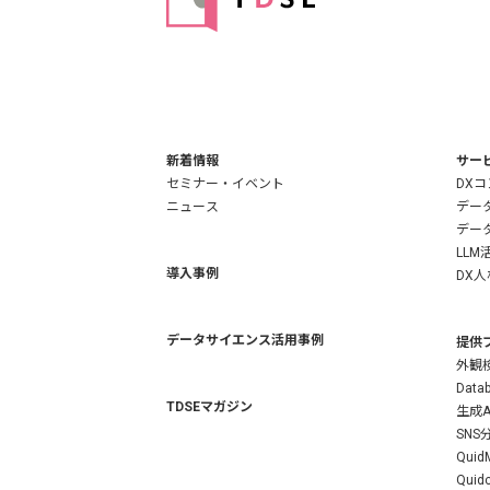
新着情報
サー
セミナー・イベント
DX
ニュース
デー
デー
LLM
導入事例
DX
データサイエンス活用事例
提供
外観検
Datab
TDSEマガジン
生成A
SN
QuidM
Quid