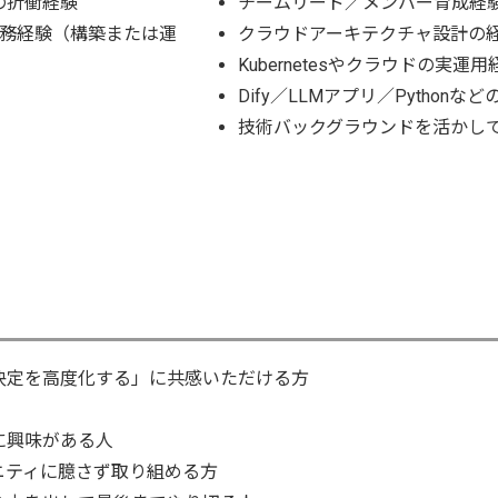
の折衝経験
チームリード／メンバー育成経
の実務経験（構築または運
クラウドアーキテクチャ設計の
Kubernetesやクラウドの実運用
Dify／LLMアプリ／Pythonな
技術バックグラウンドを活かし
決定を高度化する」に共感いただける方
に興味がある人
ニティに臆さず取り組める方