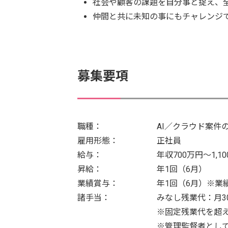
社会や顧客の課題を自分事と捉え、
仲間と共に未知の事にもチャレンジ
募集要項
職種：
AI／クラウド案件
雇用形態：
正社員
給与：
年収700万円〜1,
昇給：
年1回（6月）
業績賞与：
年1回（6月）※業
諸手当：
みなし残業代：月3
※固定残業代を超
※管理監督者とし