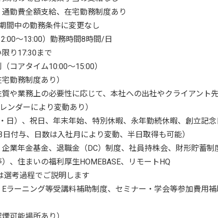
、通勤費全額支給、在宅勤務制度あり
用期間中の勤務条件に変更なし
憩12:00〜13:00）勤務時間8時間/日
り17:30まで
コアタイム10:00〜15:00）
在宅勤務制度あり）
性質や業務上の必要性に応じて、本社への出社やクライアント
カレンダーにより変動あり）
土・日）、祝日、年末年始、特別休暇、永年勤続休暇、創立記念
13日付与、日数は入社月により変動、半日取得も可能）
、企業年金基金、退職金（DC）制度、社員持株会、財形貯蓄制
）、住まいの福利厚生HOMEBASE、リモートHQ
は選考過程でご説明します
Eラーニング等受講料補助制度、セミナー・学会等参加費用補助
喫煙可能場所あり）