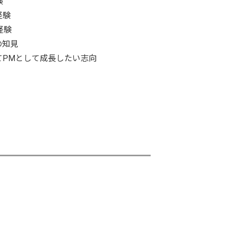
験
経験
経験
どの知見
てPMとして成長したい志向