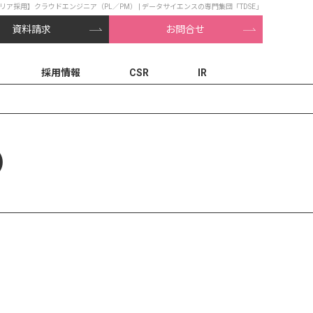
リア採用】クラウドエンジニア（PL／PM） | データサイエンスの専門集団「TDSE」
資料請求
お問合せ
採用情報
CSR
IR
）