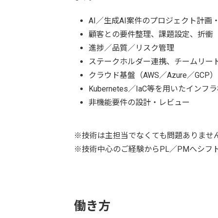
AI／生成AI案件のプロジェクト計画
顧客との要件整理、課題設定、折衝
進捗／品質／リスク管理
ステークホルダー連携、チームリー
クラウド基盤（AWS／Azure／GC
Kubernetes／IaC等を用いたイン
非機能要件の設計・レビュー
※技術は主担当でなくても問題ありませ
※技術中心のご経験からPL／PMへシフ
働き方