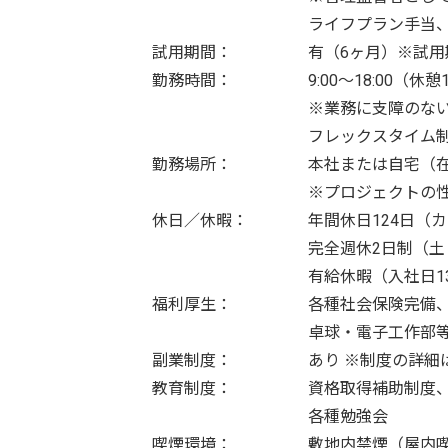
ライフプラン手当
試用期間：
有（6ヶ月）※試
勤務時間：
9:00〜18:00（休
※業務に支障のない限
フレックスタイム制（
勤務場所：
本社または自宅（
※プロジェクトの
休日／休暇：
年間休日124日（
完全週休2日制（
有給休暇（入社日
福利厚生：
各種社会保険完備
卓球・電子工作部等
副業制度：
あり ※制度の詳細
教育制度：
資格取得補助制度、
各種勉強会
喫煙環境：
敷地内禁煙（屋内