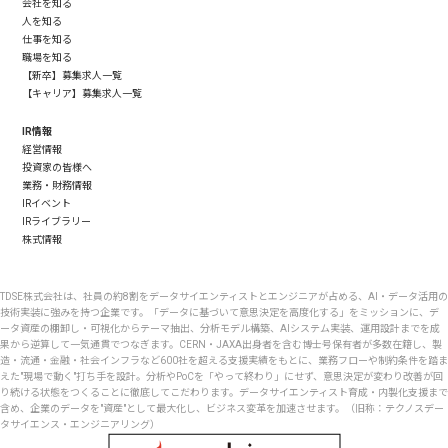
会社を知る
人を知る
仕事を知る
職場を知る
【新卒】募集求人一覧
【キャリア】募集求人一覧
IR情報
経営情報
投資家の皆様へ
業務・財務情報
IRイベント
IRライブラリー
株式情報
TDSE株式会社は、社員の約8割をデータサイエンティストとエンジニアが占める、AI・データ活用の
技術実装に強みを持つ企業です。「データに基づいて意思決定を高度化する」をミッションに、デ
ータ資産の棚卸し・可視化からテーマ抽出、分析モデル構築、AIシステム実装、運用設計までを成
果から逆算して一気通貫でつなぎます。CERN・JAXA出身者を含む博士号保有者が多数在籍し、製
造・流通・金融・社会インフラなど600社を超える支援実績をもとに、業務フローや制約条件を踏ま
えた"現場で動く"打ち手を設計。分析やPoCを「やって終わり」にせず、意思決定が変わり改善が回
り続ける状態をつくることに徹底してこだわります。データサイエンティスト育成・内製化支援まで
含め、企業のデータを"資産"として最大化し、ビジネス変革を加速させます。（旧称：テクノスデー
タサイエンス・エンジニアリング）