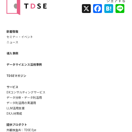
X
Facebook
Hatena
Lin
新着情報
セミナー・イベント
ニュース
導入事例
データサイエンス活用事例
TDSEマガジン
サービス
DXコンサルティングサービス
データ分析・データ利活用
データ利活用の実運用
LLM活用支援
DX人材育成
提供プロダクト
外観検査AI：TDSE Eye