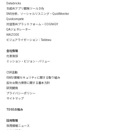
Databricks
生成AIアプリ開発ツール Dify
SNS分析、ソーシャルリスニング – QuidMonitor
Quidcompete
対話型AIプラットフォーム – COGNIGY
QAジェネレーター
KAIZODE
ビジュアライゼーション：Tableau
会社情報
代表挨拶
ミッション・ビジョン・バリュー
CSR活動
ISMS/情報セキュリティに関する取り組み
反社会勢力排除に関する基本方針
研究開発
プライバシーポリシー
サイトマップ
TDSEの強み
採用情報
採用情報ニュース