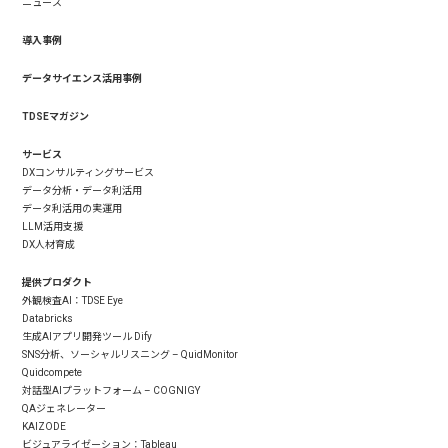
ニュース
導入事例
データサイエンス活用事例
TDSEマガジン
サービス
DXコンサルティングサービス
データ分析・データ利活用
データ利活用の実運用
LLM活用支援
DX人材育成
提供プロダクト
外観検査AI：TDSE Eye
Databricks
生成AIアプリ開発ツール Dify
SNS分析、ソーシャルリスニング – QuidMonitor
Quidcompete
対話型AIプラットフォーム – COGNIGY
QAジェネレーター
KAIZODE
ビジュアライゼーション：Tableau