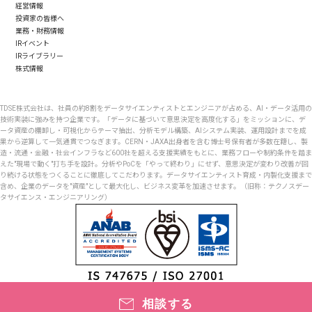
経営情報
投資家の皆様へ
業務・財務情報
IRイベント
IRライブラリー
株式情報
TDSE株式会社は、社員の約8割をデータサイエンティストとエンジニアが占める、AI・データ活用の
技術実装に強みを持つ企業です。「データに基づいて意思決定を高度化する」をミッションに、デ
ータ資産の棚卸し・可視化からテーマ抽出、分析モデル構築、AIシステム実装、運用設計までを成
果から逆算して一気通貫でつなぎます。CERN・JAXA出身者を含む博士号保有者が多数在籍し、製
造・流通・金融・社会インフラなど600社を超える支援実績をもとに、業務フローや制約条件を踏ま
えた"現場で動く"打ち手を設計。分析やPoCを「やって終わり」にせず、意思決定が変わり改善が回
り続ける状態をつくることに徹底してこだわります。データサイエンティスト育成・内製化支援まで
含め、企業のデータを"資産"として最大化し、ビジネス変革を加速させます。（旧称：テクノスデー
タサイエンス・エンジニアリング）
Copyright © TDSE株式会社 All Rights Reserved.
相談する