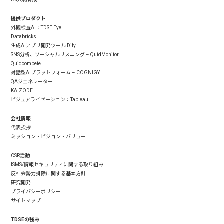
提供プロダクト
外観検査AI：TDSE Eye
Databricks
生成AIアプリ開発ツール Dify
SNS分析、ソーシャルリスニング – QuidMonitor
Quidcompete
対話型AIプラットフォーム – COGNIGY
QAジェネレーター
KAIZODE
ビジュアライゼーション：Tableau
会社情報
代表挨拶
ミッション・ビジョン・バリュー
CSR活動
ISMS/情報セキュリティに関する取り組み
反社会勢力排除に関する基本方針
研究開発
プライバシーポリシー
サイトマップ
TDSEの強み