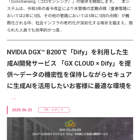
「CorroSensing（コロセンシング）」の提供を開始します。 本シ
ステムは、令和5年の省令改正により水管橋の定期点検（重要管路に
おいては2年に1回、その他の管路においては5年に1回の点検）が義
務化される中、社会インフラの老朽化が深刻化する現状を踏まえ、限
られた人員でも効率的かつ高…
NVIDIA DGX™ B200で「Dify」を利用した生
成AI開発サービス 「GX CLOUD × Dify」を提
供～データの機密性を保持しながらセキュア
に生成AIを活用したいお客様に最適な環境を
2025.06.23
PR・メディア