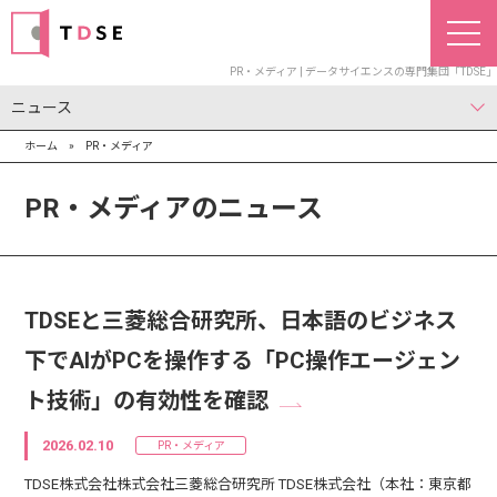
PR・メディア | データサイエンスの専門集団「TDSE」
ニュース
ホーム
»
PR・メディア
お知らせ
PR・メディア
IR
PR・メディアのニュース
TDSEと三菱総合研究所、日本語のビジネス
下でAIがPCを操作する「PC操作エージェン
ト技術」の有効性を確認
2026.02.10
PR・メディア
TDSE株式会社株式会社三菱総合研究所 TDSE株式会社（本社：東京都