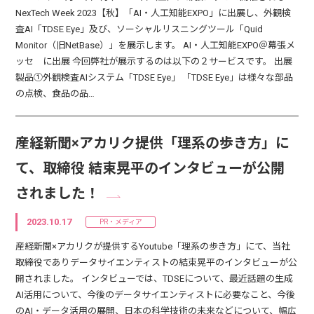
NexTech Week 2023【秋】「AI・人工知能EXPO」に出展し、外観検
査AI「TDSE Eye」及び、ソーシャルリスニングツール「Quid
Monitor（旧NetBase）」を展示します。 AI・人工知能EXPO＠幕張メ
ッセ に出展 今回弊社が展示するのは以下の２サービスです。 出展
製品①外観検査AIシステム「TDSE Eye」 「TDSE Eye」は様々な部品
の点検、食品の品…
産経新聞×アカリク提供「理系の歩き方」に
て、取締役 結束晃平のインタビューが公開
されました！
2023.10.17
PR・メディア
産経新聞×アカリクが提供するYoutube「理系の歩き方」にて、当社
取締役でありデータサイエンティストの結束晃平のインタビューが公
開されました。 インタビューでは、TDSEについて、最近話題の生成
AI活用について、今後のデータサイエンティストに必要なこと、今後
のAI・データ活用の展開、日本の科学技術の未来などについて、幅広