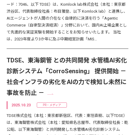
ード：7046、以下 TDSE）は、Komlock lab株式会社（本社：東京都
渋谷区、代表取締役社長：布目雅登、以下 Komlock lab）と連携し、
AIエージェントが人間の介在なく自律的に決済を行う「Agentic
Commerce（自律型決済経済）」分野において、国内AI上場企業とし
て先進的な実証実験を開始することをお知らせいたします。 当社
は、2023年度より3か年に及ぶ中期経営計画「MIS…
TDSE、東海鋼管 との共同開発 水管橋AI劣化
診断システム「CorroSensing」 提供開始 －
社会インフラの劣化をAIの力で検知し未然に
事故を防止 －
2025.10.23
PR・メディア
TDSE株式会社（本社：東京都新宿区、代表：東垣直樹、以下TDSE）
は、東海鋼管株式会社（本社：愛知県名古屋市、代表取締役社長：乾
公昭、以下東海鋼管）と共同開発した水管橋AI劣化診断システム