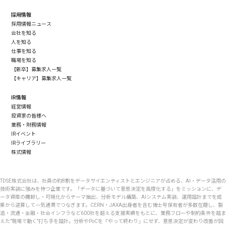
採用情報
採用情報ニュース
会社を知る
人を知る
仕事を知る
職場を知る
【新卒】募集求人一覧
【キャリア】募集求人一覧
IR情報
経営情報
投資家の皆様へ
業務・財務情報
IRイベント
IRライブラリー
株式情報
TDSE株式会社は、社員の約8割をデータサイエンティストとエンジニアが占める、AI・データ活用の
技術実装に強みを持つ企業です。「データに基づいて意思決定を高度化する」をミッションに、デ
ータ資産の棚卸し・可視化からテーマ抽出、分析モデル構築、AIシステム実装、運用設計までを成
果から逆算して一気通貫でつなぎます。CERN・JAXA出身者を含む博士号保有者が多数在籍し、製
造・流通・金融・社会インフラなど600社を超える支援実績をもとに、業務フローや制約条件を踏ま
えた"現場で動く"打ち手を設計。分析やPoCを「やって終わり」にせず、意思決定が変わり改善が回