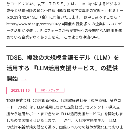
券コード：7046、以下「ＴＤＳＥ」）は、「MLOpsによるビジネス
成長と品質保証の融合～持続可能な機械学習戦略の実現～」セミナー
を2023年12月15日（金）に開催いたします。 お申し込みはこちら：
https://www.tdse.jp/event/8946/ ■開催の背景 多くの企業においてデ
ータ活用が浸透し、PoCフェーズから実業務への長期的なAI適用を進
めている企業少なくありません。 このような潮流の中…
TDSE、複数の大規模言語モデル（LLM）を
活用する 『LLM活用支援サービス』の提供
開始
2023.11.15
PR・メディア
TDSE株式会社（東京都新宿区、代表取締役社長：東垣直樹、証券コ
ード：7046）は、LLM活用にむけた企業経営アセスメント・導入支
援から運用サポートまで含めた『LLM活用支援サービス』を開始しま
したのでお知らせいたします。 昨今、大規模言語モデル（LLM）
の技術革新が絶え間なく進み、国際レベルでの競争が激化しておりま