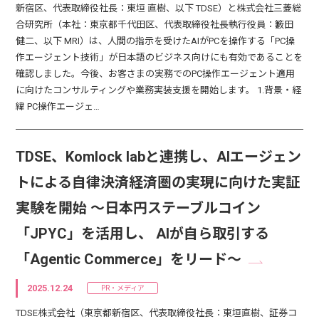
新宿区、代表取締役社長：東垣 直樹、以下 TDSE）と株式会社三菱総
合研究所（本社：東京都千代田区、代表取締役社長執行役員：籔田
健二、以下 MRI）は、人間の指示を受けたAIがPCを操作する「PC操
作エージェント技術」が日本語のビジネス向けにも有効であることを
確認しました。今後、お客さまの実務でのPC操作エージェント適用
に向けたコンサルティングや業務実装支援を開始します。 1.背景・経
緯 PC操作エージェ…
TDSE、Komlock labと連携し、AIエージェン
トによる自律決済経済圏の実現に向けた実証
実験を開始 ～日本円ステーブルコイン
「JPYC」を活用し、 AIが自ら取引する
「Agentic Commerce」をリード～
2025.12.24
PR・メディア
TDSE株式会社（東京都新宿区、代表取締役社長：東垣直樹、証券コ