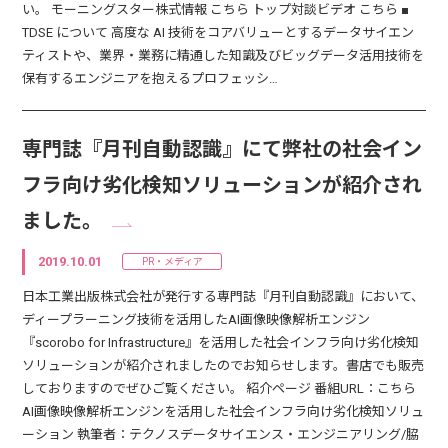
い。 モーニングスター株式情報 こちら トップ対談ビデオ こちら ■
TDSE について 高度な AI 技術をコアバリューとするデータサイエン
ティストや、業界・業務に精通した知識及びビッグデータ活用技術を
保有するエンジニアを抱えるプロフェッシ…
専門誌『月刊自動認識』にて弊社の社会イン
フラ向け劣化検知ソリューションが紹介され
ました。
2019.10.01
PR・メディア
日本工業出版株式会社が発行する専門誌『月刊自動認識』において、
ディープラーニング技術を活用したAI画像映像解析エンジン
『scorobo for Infrastructure』を活用した社会インフラ向け劣化検知
ソリューションが紹介されましたのでお知らせします。書店でも販売
しておりますのでぜひご覧ください。 紹介ページ 番組URL：こちら
AI画像映像解析エンジンを活用した社会インフラ向け劣化検知ソリュ
ーション 執筆者：テクノスデータサイエンス・エンジニアリング/脇