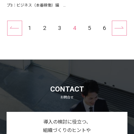
プ3：ビジネス（本番稼働）編 …
1
2
3
4
5
6
戻る
次
CONTACT
お問合せ
導入の検討に役立つ、
組織づくりのヒントや