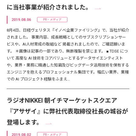
に当社事業が紹介されました。
2019.08.06
PR・メディア
8月4日、日経ヴェリタス『イノベ企業ファイリング』で、当社が紹介
されました。 事業内容、成長戦略としてのサブスクリプションサー
ビスや、AI人材育成の取組など 掲載されましたので、ご確認願いま
す。 ＊画像は記事の一部であり、無断複製を禁じます。 ■ TDSE につ
いて 高度な AI 技術をコアバリューとするデータサイエンティスト
や、業界・業務に精通した知識及びビッグデータ活用技術を保有する
エンジニアを抱えるプロフェッショナル集団です。幅広い業界、業種
での AI プロジェクト経験をふまえ…
ラジオNIKKEI 朝イチマーケットスクエア
『アサザイ』に弊社代表取締役社長の城谷が
登場します。
2019.08.02
PR・メディア