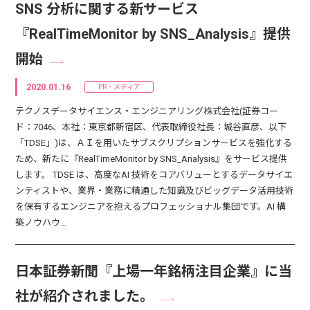
SNS 分析に関する新サービス
『RealTimeMonitor by SNS_Analysis』提供
開始
2020.01.16
PR・メディア
テクノスデータサイエンス・エンジニアリング株式会社(証券コー
ド：7046、本社：東京都新宿区、代表取締役社長：城谷直彦、以下
「TDSE」)は、ＡＩを用いたサブスクリプションサービスを強化する
ため、新たに『RealTimeMonitor by SNS_Analysis』をサービス提供
します。 TDSE は、高度なAI 技術をコアバリューとするデータサイエ
ンティストや、業界・業務に精通した知識及びビッグデータ活用技術
を保有するエンジニアを抱えるプロフェッショナル集団です。AI 構
築ノウハウ…
日本証券新聞『上場一年銘柄注目企業』に当
社が紹介されました。