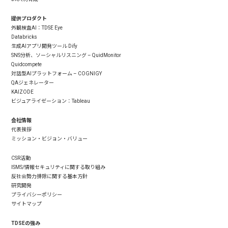
提供プロダクト
外観検査AI：TDSE Eye
Databricks
生成AIアプリ開発ツール Dify
SNS分析、ソーシャルリスニング – QuidMonitor
Quidcompete
対話型AIプラットフォーム – COGNIGY
QAジェネレーター
KAIZODE
ビジュアライゼーション：Tableau
会社情報
代表挨拶
ミッション・ビジョン・バリュー
CSR活動
ISMS/情報セキュリティに関する取り組み
反社会勢力排除に関する基本方針
研究開発
プライバシーポリシー
サイトマップ
TDSEの強み