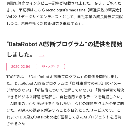
員脇坂隆之のインタビュー記事が掲載されました。 是非、ご覧くだ
さい。 ▼記事はこちらTecnologist's magazine【新進気鋭の研究者】
Vol.22「データサイエンティストとして、自社事業の成長発展に貢献
しつつ、未来を拓く新技術研究を継続する」…
“DataRobot AI診断プログラム”の提供を開始
しました。
2020.02.04
PR・メディア
TDSEでは、「DataRobot AI診断プログラム」の提供を開始しまし
た。 DataRobot AI診断プログラムは「自社事業でのAI活用のイメー
ジがわかない」「新技術について理解していない」「機械学習で解決
できるビジネス課題を理解し、自社活用できるテーマを発掘したい」
「AI適用の可否や実現性を判断したい」などの課題を抱えた企業に向
けた、AI導入の課題を解決することを目的としたサービスです。 こ
れまでTDSE及びDataRobot社が蓄積してきたAIプロジェクトを成功
させるため…