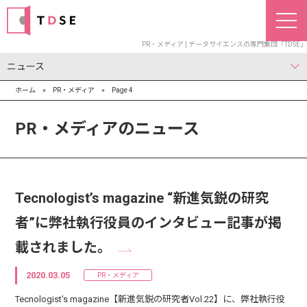
PR・メディア | データサイエンスの専門集団「TDSE」
ニュース
ホーム
»
PR・メディア
»
Page 4
お知らせ
PR・メディア
IR
PR・メディアのニュース
Tecnologist’s magazine “新進気鋭の研究
者”に弊社執行役員のインタビュー記事が掲
載されました。
2020.03.05
PR・メディア
Tecnologist's magazine【新進気鋭の研究者Vol.22】に、弊社執行役