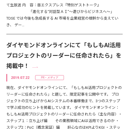
て生放送 内 容：昼エクスプレス『特別ゲストトーク』
「進化する“対話型ＡＩ”～遊びからビジネスへ～」
TDSE では今後も急成長する AI 市場を企業経営の根幹から支えてい
き、 デー…
ダイヤモンドオンラインにて「もしもAI活用
プロジェクトのリーダーに任命されたら」を
掲載中！
2019.07.22
PR・メディア
現在、ダイヤモンドオンラインにて、「もしもAI活用プロジェクトの
リーダーに任命されたら」と題して、限定記事を公開中です。 プロ
ジェクトの立ち上げからAIシステムの本番稼働まで、3つのステップ
で学ぶ成功のヒントを掲載しています。 ダイヤモンドオンライン：
もしもAI活用プロジェクトのリーダーに任命されたら〈主な内容〉・
ステップ１：立ち上げ編 その業務領域にAIは活用できるのか ・
ステップ2：PoC（概念実証）編 肝心なのはKPIよりKGI ・ステッ