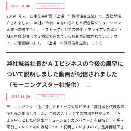
2020.01.06
PR・メディア
2019年年末、日本証券新聞『上場一年銘柄注目企業』で、当社が紹
介されました。 当社が今後、AIを中心とした統合型ソリューション
企業へ変貌すべく、 ・ストックビジネス強化 ・アライアンス拡大 ・
AI人材育成強化 の３領域で進めている取組が記載されていますの
で、ご確認願います。 『上場一年銘柄注目企業』 こちら
弊社城谷社長がＡＩビジネスの今後の展望に
ついて説明しました動画が配信されました
（モーニングスター社提供）
2019.11.29
PR・メディア
モーニングスター社が提供するトップ対談ビデオに弊社城谷代表取締
役社長が出演しました。 今後のＡＩビジネス市場を見据えて、『Ａ
Ｉを中心とした統合型ソリューションカンパニー』を目指し、市場を
牽引していくための戦略について説明していますので、是非御覧下さ