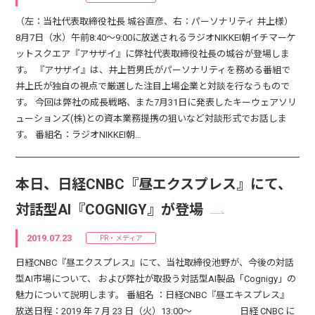
（左：当社代表取締役社長 城谷直彦、右：パーソナリティ 井上様）
8月7日（水）午前8:40～9:00に放送されるラジオNIKKEI朝イチマーケ
ットスクエア『アサザイ』に弊社代表取締役社長の城谷が登場しま
す。 『アサザイ』は、井上哲男氏がパーソナリティを務める番組で
井上氏が独自の視点で厳選した注目上場企業と対談を行なうもので
す。 今回は弊社の成長戦略、また7月31日に発表したキーウェアソリ
ューションズ(株)との資本業務提携の狙いなど対談形式でお話しま
す。 番組名：ラジオNIKKEI朝…
本日、日経CNBC『昼エクスプレス』にて、
対話型AI『COGNIGY』が登場
2019.07.23
PR・メディア
日経CNBC『昼エクスプレス』にて、当社取締役池野が、今後の対話
型AI市場について、 および弊社が取扱う対話型AI製品「Cognigy」の
魅力について説明します。 番組名 ：日経CNBC『昼エキスプレス』
放送日程：2019 年 7 月 23 日（火）13:00～ 日経 CNBC に