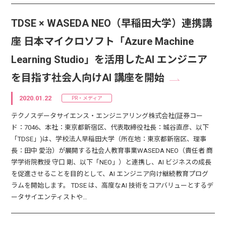
TDSE × WASEDA NEO（早稲田大学）連携講
座 日本マイクロソフト「Azure Machine
Learning Studio」を活用したAI エンジニア
を目指す社会人向けAI 講座を開始
2020.01.22
PR・メディア
テクノスデータサイエンス・エンジニアリング株式会社(証券コー
ド：7046、本社：東京都新宿区、代表取締役社長：城谷直彦、以下
「TDSE」)は、学校法人早稲田大学（所在地：東京都新宿区、理事
長：田中 愛治）が展開する社会人教育事業WASEDA NEO（責任者 商
学学術院教授 守口 剛、以下「NEO」）と連携し、AI ビジネスの成長
を促進させることを目的として、AI エンジニア向け継続教育プログ
ラムを開始します。 TDSE は、高度なAI 技術をコアバリューとするデ
ータサイエンティストや…