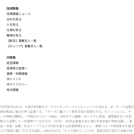
採用情報
採用情報ニュース
会社を知る
人を知る
仕事を知る
職場を知る
【新卒】募集求人一覧
【キャリア】募集求人一覧
IR情報
経営情報
投資家の皆様へ
業務・財務情報
IRイベント
IRライブラリー
株式情報
TDSE株式会社は、社員の約8割をデータサイエンティストとエンジニアが占める、AI・データ活用の
技術実装に強みを持つ企業です。「データに基づいて意思決定を高度化する」をミッションに、デ
ータ資産の棚卸し・可視化からテーマ抽出、分析モデル構築、AIシステム実装、運用設計までを成
果から逆算して一気通貫でつなぎます。CERN・JAXA出身者を含む博士号保有者が多数在籍し、製
造・流通・金融・社会インフラなど600社を超える支援実績をもとに、業務フローや制約条件を踏ま
えた"現場で動く"打ち手を設計。分析やPoCを「やって終わり」にせず、意思決定が変わり改善が回