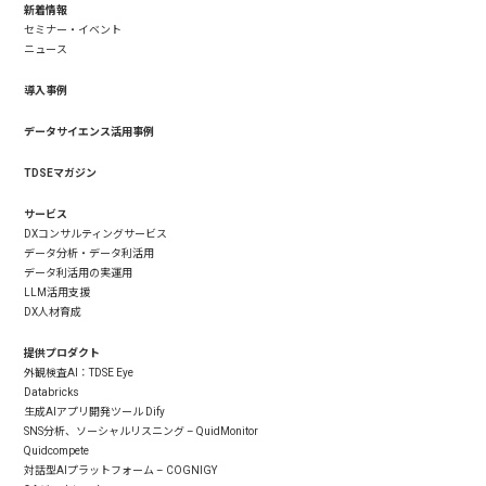
新着情報
セミナー・イベント
ニュース
導入事例
データサイエンス活用事例
TDSEマガジン
サービス
DXコンサルティングサービス
データ分析・データ利活用
データ利活用の実運用
LLM活用支援
DX人材育成
提供プロダクト
外観検査AI：TDSE Eye
Databricks
生成AIアプリ開発ツール Dify
SNS分析、ソーシャルリスニング – QuidMonitor
Quidcompete
対話型AIプラットフォーム – COGNIGY