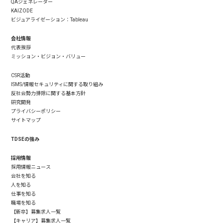
QAジェネレーター
KAIZODE
ビジュアライゼーション：Tableau
会社情報
代表挨拶
ミッション・ビジョン・バリュー
CSR活動
ISMS/情報セキュリティに関する取り組み
反社会勢力排除に関する基本方針
研究開発
プライバシーポリシー
サイトマップ
TDSEの強み
採用情報
採用情報ニュース
会社を知る
人を知る
仕事を知る
職場を知る
【新卒】募集求人一覧
【キャリア】募集求人一覧