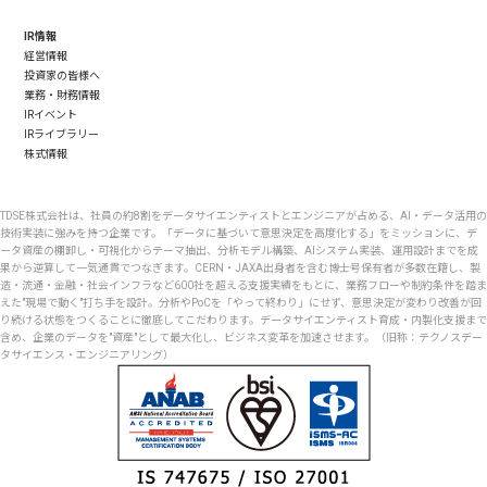
IR情報
経営情報
投資家の皆様へ
業務・財務情報
IRイベント
IRライブラリー
株式情報
TDSE株式会社は、社員の約8割をデータサイエンティストとエンジニアが占める、AI・データ活用の
技術実装に強みを持つ企業です。「データに基づいて意思決定を高度化する」をミッションに、デ
ータ資産の棚卸し・可視化からテーマ抽出、分析モデル構築、AIシステム実装、運用設計までを成
果から逆算して一気通貫でつなぎます。CERN・JAXA出身者を含む博士号保有者が多数在籍し、製
造・流通・金融・社会インフラなど600社を超える支援実績をもとに、業務フローや制約条件を踏ま
えた"現場で動く"打ち手を設計。分析やPoCを「やって終わり」にせず、意思決定が変わり改善が回
り続ける状態をつくることに徹底してこだわります。データサイエンティスト育成・内製化支援まで
含め、企業のデータを"資産"として最大化し、ビジネス変革を加速させます。（旧称：テクノスデー
タサイエンス・エンジニアリング）