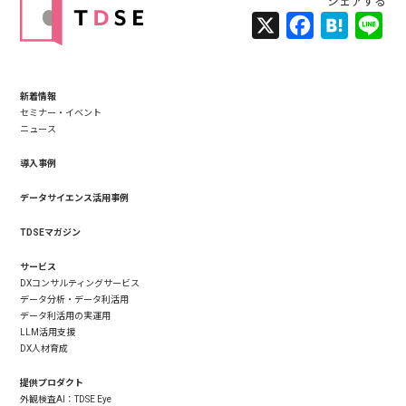
X
Facebook
Hatena
Lin
新着情報
セミナー・イベント
ニュース
導入事例
データサイエンス活用事例
TDSEマガジン
サービス
DXコンサルティングサービス
データ分析・データ利活用
データ利活用の実運用
LLM活用支援
DX人材育成
提供プロダクト
外観検査AI：TDSE Eye