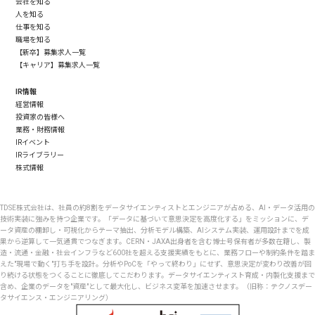
会社を知る
人を知る
仕事を知る
職場を知る
【新卒】募集求人一覧
【キャリア】募集求人一覧
IR情報
経営情報
投資家の皆様へ
業務・財務情報
IRイベント
IRライブラリー
株式情報
TDSE株式会社は、社員の約8割をデータサイエンティストとエンジニアが占める、AI・データ活用の
技術実装に強みを持つ企業です。「データに基づいて意思決定を高度化する」をミッションに、デ
ータ資産の棚卸し・可視化からテーマ抽出、分析モデル構築、AIシステム実装、運用設計までを成
果から逆算して一気通貫でつなぎます。CERN・JAXA出身者を含む博士号保有者が多数在籍し、製
造・流通・金融・社会インフラなど600社を超える支援実績をもとに、業務フローや制約条件を踏ま
えた"現場で動く"打ち手を設計。分析やPoCを「やって終わり」にせず、意思決定が変わり改善が回
り続ける状態をつくることに徹底してこだわります。データサイエンティスト育成・内製化支援まで
含め、企業のデータを"資産"として最大化し、ビジネス変革を加速させます。（旧称：テクノスデー
タサイエンス・エンジニアリング）