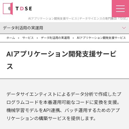
AIアプリケーション開発支援サービス | データサイエンスの専門集団「TDSE」
データ利活用の実運用
ホーム
»
サービス
»
データ利活用の実運用
»
AIアプリケーション開発支援サービス
レクハウス導入・活用支援サービス
MLOps支援サービス
データエンジニアリング支援サービス
AIアプリケーション開発支援サービス
分析基盤計画・策定サービス
AIアプリケーション開発支援サービ
ス
データサイエンティストによるデータ分析で作成したプ
ログラムコードを本番運用可能なコードに変換を支援。
機械学習モデルをAPI連携、バッチ運用するためのアプ
リケーションの構築サービスを提供します。