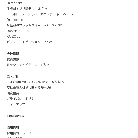
Databricks
生成AIアプリ開発ツール Dify
SNS分析、ソーシャルリスニング – QuidMonitor
Quidcompete
対話型AIプラットフォーム – COGNIGY
QAジェネレーター
KAIZODE
ビジュアライゼーション：Tableau
会社情報
代表挨拶
ミッション・ビジョン・バリュー
CSR活動
ISMS/情報セキュリティに関する取り組み
反社会勢力排除に関する基本方針
研究開発
プライバシーポリシー
サイトマップ
TDSEの強み
採用情報
採用情報ニュース