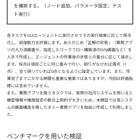
を構築する。（ノード追加、パラメータ設定、テス
ト実行）
各タスクをGUIエージェントに実行させてその実行結果に応じて得点
化し、処理能力を評価します。あらかじめ「正解の状態」（業務アプ
リの入力済画面や、指定したワークフロー構築済のDify画面など）を
人手で作成し、エージェントの作業後の状態との差分に応じて減点し
ます。採点は項目ごとに同じ重みで行い、誤りがなければ満点（1
点）、全て誤っていれば0点となるように設定しています。また、作
業完了までにかかる時間も重要な要素ではありますが、今回は評価指
標には含めていません。
また、業務アプリを扱うタスクでは、実際の社内システムを用いると
機密情報や権限設定の都合上制約が大きいため、本検証では実システ
ムの画面構造を模したダミー業務アプリを独自に作成して利用しまし
た。
ベンチマークを用いた検証