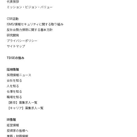
代表挨拶
ミッション・ビジョン・バリュー
CSR活動
ISMS/情報セキュリティに関する取り組み
反社会勢力排除に関する基本方針
研究開発
プライバシーポリシー
サイトマップ
TDSEの強み
採用情報
採用情報ニュース
会社を知る
人を知る
仕事を知る
職場を知る
【新卒】募集求人一覧
【キャリア】募集求人一覧
IR情報
経営情報
投資家の皆様へ
業務・財務情報