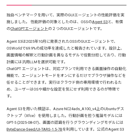
独自ベンチマークを用いて、実際のGUIエージェントの性能評価を実
施しました。 性能評価の対象としたのは、OSSの
Agent S3
と、有償
の
ChatGPTエージェント
の２つのGUIエージェントです。
Agent S3は2025年10月に発表されたOSSのGUIエージェントで、
OSWorldで69.9%の成功率を達成したと報告されています。設計上、
画面情報の解釈と行動計画を異なるモデルで役割分担しており、行動
計画には汎用LLMを選択可能です。
ChatGPT エージェントは、対応プランで利用できる画面操作の自動化
機能で、エージェントモードをオンにするだけでブラウザ操作などを
任せることができます。実行はクラウド側の専用環境で行われるた
め、ユーザーはOSや細かな設定を気にせず利用できるのが特徴で
す。
Agent S3を用いた検証は、Azure NC24ads_A100_v4上のUbuntuデス
クトップ（Xfce）を使用しました。行動計画を担う推論モデルには
GPT-5 (2025-08-07)、画面の認識を行うグラウンディングモデルには
ByteDance-Seed/UI-TARS-1.5-7B
を利用しています。公式のAgent S3