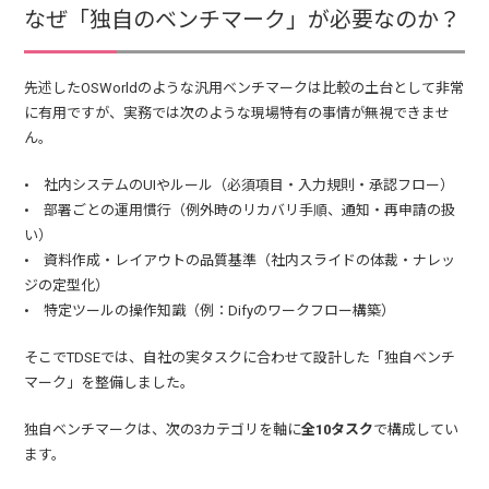
なぜ「独自のベンチマーク」が必要なのか？
先述したOSWorldのような汎用ベンチマークは比較の土台として非常
に有用ですが、実務では次のような現場特有の事情が無視できませ
ん。
• 社内システムのUIやルール（必須項目・入力規則・承認フロー）
• 部署ごとの運用慣行（例外時のリカバリ手順、通知・再申請の扱
い）
• 資料作成・レイアウトの品質基準（社内スライドの体裁・ナレッ
ジの定型化）
• 特定ツールの操作知識（例：Difyのワークフロー構築）
そこでTDSEでは、自社の実タスクに合わせて設計した「独自ベンチ
マーク」を整備しました。
独自ベンチマークは、次の3カテゴリを軸に
全10タスク
で構成してい
ます。