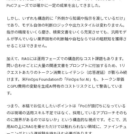
PoCフェーズでは確かに一定の成果を出してきました。
しかし、いずれも構造的に「外側から知識や指示を渡しているだけ」
であり、モデル自体の判断ロジックや出力スタイルは変わりません。
指示の精度をいくら磨き、検索文書をいくら充実させても、汎用モデ
ルが学んでいない業界固有の判断軸や自社ならではの暗黙知を獲得さ
せることはできません。
加えて、RAGには運用フェーズでの構造的なコスト課題もあります。
問い合わせごとに大量の関連文書をプロンプトに付加するため、1リ
クエストあたりのトークン消費とレイテンシ（応答遅延）が膨らみ続
けます。米FinOps Foundationの「FinOps for AI」も、トークン単価
とGPU費用の変動を生成AI特有のコストリスクとして警告していま
す。
つまり、本稿でお伝えしたいポイントは「PoCが頭打ちになっている
のは現場の活用スキル不足ではなく、採用しているアプローチそのも
のに限界があるのではないか」という構造的な視点です。そこで、汎
用AIの上にRAGを乗せただけでは触れられない領域に、ファインチュ
ーニングという選択肢を持ち込む必要があります。