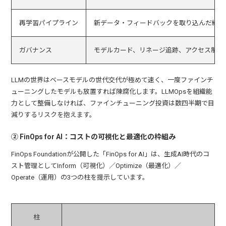
再学習パイプライン
新データ・フィードバックを取り込んだ継続
ガバナンス
モデルカード、リネージ追跡、アクセス制御
LLMの世界はベースモデルの世代交代が極めて速く、一度ファインチ
ューニングしたモデルも放置すれば陳腐化します。LLMOpsを組織能
力として整備しなければ、ファインチューニング投資は数四半期で目
減りするリスクを抱えます。
② FinOps for AI：コストの可視化と最適化の枠組み
FinOps Foundationが公開した「FinOps for AI」は、生成AI時代のコ
スト管理としてInform（可視化）／Optimize（最適化）／
Operate（運用）の3つの柱を提示しています。
柱