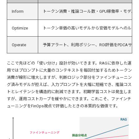
Inform
トークン消費・推論コール数・GPU稼働率・モデル
Optimize
トークン単価の高いモデルから安価モデルへのルーテ
Operate
予算アラート、利用ポリシー、ROI評価をPDCAサ
ここで先ほどの「使い分け」設計が効いてきます。RAGに依存した運
用ではプロンプトに大量のコンテキストを毎回付加するためトークン
消費が線形に増大しますが、判断ロジック部分をファインチューニン
グ済みモデルが担えば、入力プロンプトを大幅に短縮でき、推論コス
トとレイテンシを構造的に削減できます。初期学習コストは発生しま
すが、運用コストカーブを緩やかにできます。これこそ、ファインチ
ューニングをFinOps視点で評価したときの本質的な価値です。