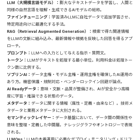
LLM（大規模言語モデル）：
膨大なテキストデータを学習し、人間と
同様の自然言語を理解・生成できるAIモデルの総称。
ファインチューニング：
学習済みLLMに自社データで追加学習させ、
特定用途向けに最適化する手法。
RAG（Retrieval Augmented Generation）：
検索で得た関連情報
をLLMの文脈に組み込み、最新情報や根拠を反映した回答を得るアプ
ローチ。
プロンプト：
LLMへの入力として与える指示・質問文。
トークン：
LLMがテキストを処理する最小単位。利用料金は処理トー
クン数に比例する。
ソブリンAI：
データ主権・モデル主権・運用主権を確保したAI運用の
あり方。機密保護・規制対応・ベンダーロックイン回避が論点。
AI Readyデータ：
意味・文脈・品質が整備され、AIが安全かつ高精
度に学習・推論できる状態のデータ。
メタデータ：
データに関する情報（属性・定義・由来など）。技術メ
タデータと業務メタデータに大別される。
セマンティックレイヤー：
データ基盤において、データ間の関係性や
意味を整理・定義した中間層。ナレッジグラフやオントロジーで表現
される。
LLMOps：
LLMの本番運用に必要なデプロイ・モニタリング・ドリフ