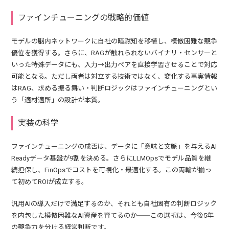
ファインチューニングの戦略的価値
モデルの脳内ネットワークに自社の暗黙知を移植し、模倣困難な競争
優位を獲得する。さらに、RAGが触れられないバイナリ・センサーと
いった特殊データにも、入力→出力ペアを直接学習させることで対応
可能となる。ただし両者は対立する技術ではなく、変化する事実情報
はRAG、求める振る舞い・判断ロジックはファインチューニングとい
う「適材適所」の設計が本質。
実装の科学
ファインチューニングの成否は、データに「意味と文脈」を与えるAI
Readyデータ基盤が9割を決める。さらにLLMOpsでモデル品質を継
続担保し、FinOpsでコストを可視化・最適化する。この両輪が揃っ
て初めてROIが成立する。
汎用AIの導入だけで満足するのか、それとも自社固有の判断ロジック
を内包した模倣困難なAI資産を育てるのか──この選択は、今後5年
の競争力を分ける経営判断です。