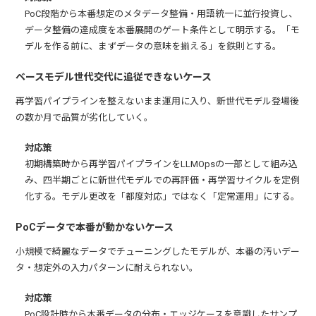
PoC段階から本番想定のメタデータ整備・用語統一に並行投資し、
データ整備の達成度を本番展開のゲート条件として明示する。「モ
デルを作る前に、まずデータの意味を揃える」を鉄則とする。
ベースモデル世代交代に追従できないケース
再学習パイプラインを整えないまま運用に入り、新世代モデル登場後
の数か月で品質が劣化していく。
対応策
初期構築時から再学習パイプラインをLLMOpsの一部として組み込
み、四半期ごとに新世代モデルでの再評価・再学習サイクルを定例
化する。モデル更改を「都度対応」ではなく「定常運用」にする。
PoCデータで本番が動かないケース
小規模で綺麗なデータでチューニングしたモデルが、本番の汚いデー
タ・想定外の入力パターンに耐えられない。
対応策
PoC設計時から本番データの分布・エッジケースを意識したサンプ