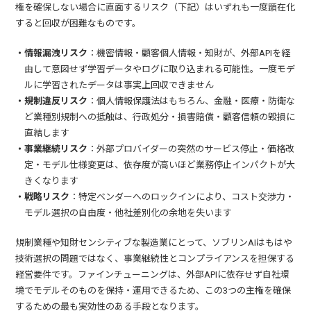
権を確保しない場合に直面するリスク（下記）はいずれも一度顕在化
すると回収が困難なものです。
・情報漏洩リスク
：機密情報・顧客個人情報・知財が、外部APIを経
由して意図せず学習データやログに取り込まれる可能性。一度モデ
ルに学習されたデータは事実上回収できません
・規制違反リスク
：個人情報保護法はもちろん、金融・医療・防衛な
ど業種別規制への抵触は、行政処分・損害賠償・顧客信頼の毀損に
直結します
・事業継続リスク
：外部プロバイダーの突然のサービス停止・価格改
定・モデル仕様変更は、依存度が高いほど業務停止インパクトが大
きくなります
・戦略リスク
：特定ベンダーへのロックインにより、コスト交渉力・
モデル選択の自由度・他社差別化の余地を失います
規制業種や知財センシティブな製造業にとって、ソブリンAIはもはや
技術選択の問題ではなく、事業継続性とコンプライアンスを担保する
経営要件です。ファインチューニングは、外部APIに依存せず自社環
境でモデルそのものを保持・運用できるため、この3つの主権を確保
するための最も実効性のある手段となります。