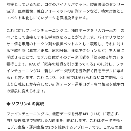
前提としているため、ログのバイナリパケット、製造設備のセンサー
波形、医療画像、独自フォーマットの計測データなど、検索対象とし
てベクトル化しにくいデータを直接扱えません。
これに対しファインチューニングは、独自データを「入力→出力」の
ペアとして直接モデルに学習させることができます。バイナリやセン
サー値を専用のトークン列や数値ベクトルとして表現し、それに対す
る正解判断（異常／正常、原因分類、推奨アクションなど）を大量に
学ばせることで、モデル自体がそのデータ形式を「読み取る能力」を
獲得します。RAGが「既存の知識を引っ張ってくる」のに対し、ファ
インチューニングは「新しいデータ形式を読み解く目をモデルに与え
る」と言えます。これにより、汎用AIでは触れられないコア業務、つ
まり自社にしか存在しない計測データ・運用ログ・専門帳票を競争力
の源泉に変えられます。
◆ ソブリンAIの実現
ファインチューニングは、機密データを外部API（LLM）に渡さず、
自社管理環境で完結したAI運用を可能にします。これはデータ主権・
モデル主権・運用主権の3つを確保するアプローチです。これらの主