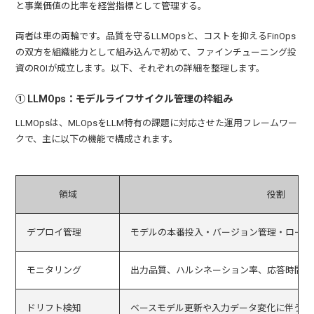
と事業価値の比率を経営指標として管理する。
両者は車の両輪です。品質を守るLLMOpsと、コストを抑えるFinOps
の双方を組織能力として組み込んで初めて、ファインチューニング投
資のROIが成立します。以下、それぞれの詳細を整理します。
① LLMOps：モデルライフサイクル管理の枠組み
LLMOpsは、MLOpsをLLM特有の課題に対応させた運用フレームワー
クで、主に以下の機能で構成されます。
領域
役割
デプロイ管理
モデルの本番投入・バージョン管理・ロール
モニタリング
出力品質、ハルシネーション率、応答時間、
ドリフト検知
ベースモデル更新や入力データ変化に伴う性