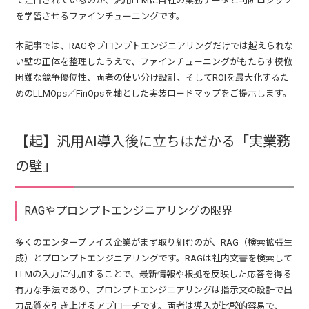
て注目されているのが、汎用LLMに自社の業務データと判断ロジック
を学習させるファインチューニングです。
本記事では、RAGやプロンプトエンジニアリングだけでは越えられな
い壁の正体を整理したうえで、ファインチューニングがもたらす模倣
困難な競争優位性、両者の使い分け設計、そしてROIを最大化するた
めのLLMOps／FinOpsを軸とした実装ロードマップをご提示します。
【起】汎用AI導入後に立ちはだかる「実業務
の壁」
RAGやプロンプトエンジニアリングの限界
多くのエンタープライズ企業がまず取り組むのが、RAG（検索拡張生
成）とプロンプトエンジニアリングです。RAGは社内文書を検索して
LLMの入力に付加することで、最新情報や根拠を反映した応答を得る
有力な手法であり、プロンプトエンジニアリングは指示文の設計で出
力品質を引き上げるアプローチです。両者は導入が比較的容易で、