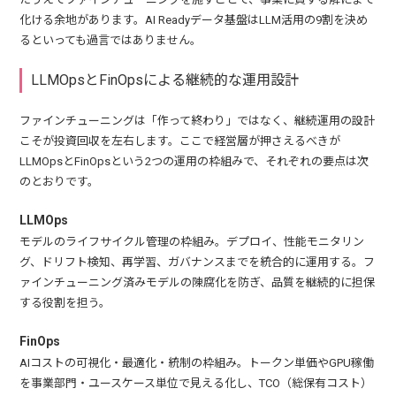
化ける余地があります。AI Readyデータ基盤はLLM活用の9割を決め
るといっても過言ではありません。
LLMOpsとFinOpsによる継続的な運用設計
ファインチューニングは「作って終わり」ではなく、継続運用の設計
こそが投資回収を左右します。ここで経営層が押さえるべきが
LLMOpsとFinOpsという2つの運用の枠組みで、それぞれの要点は次
のとおりです。
LLMOps
モデルのライフサイクル管理の枠組み。デプロイ、性能モニタリン
グ、ドリフト検知、再学習、ガバナンスまでを統合的に運用する。フ
ァインチューニング済みモデルの陳腐化を防ぎ、品質を継続的に担保
する役割を担う。
FinOps
AIコストの可視化・最適化・統制の枠組み。トークン単価やGPU稼働
を事業部門・ユースケース単位で見える化し、TCO（総保有コスト）