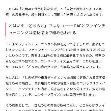
これらは「汎用AIで代替可能な領域」と「自社で投資すべきコア業
務」の境界線を、経営判断として明確に引き直す論点でもあります。
とはいえ「どちらか」ではない ── RAGとファインチ
ューニングは適材適所で組み合わせる
ここまでファインチューニングの価値を述べてきましたが、強調して
おきたいのは、ファインチューニングがRAGを置き換える技術ではな
いという点です。両者はLLMを企業仕様に最適化するための、役割の
異なる二本の柱であり、エンタープライズ活用では「どちらを選ぶ
か」ではなく「どう組み合わせるか」が実務的な論点になります。
たとえば、「社内規程や市況データといった頻繁に更新される事実情
報はRAGで補強し、業界用語の解釈や審査・診断のロジックはファイ
ンチューニングでモデル内部に焼き込む」という分担です。双方の強
みを活かしてこそ、エンタープライズLLMは真価を発揮します。
その前提として、「自社のどの業務がRAGで足り、どこからはファイ