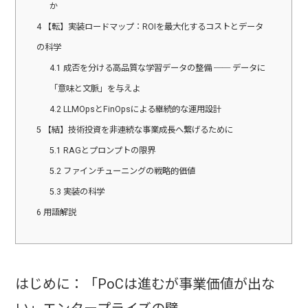
か
4
【転】実装ロードマップ：ROIを最大化するコストとデータ
の科学
4.1
成否を分ける高品質な学習データの整備 ── データに
「意味と文脈」を与えよ
4.2
LLMOpsとFinOpsによる継続的な運用設計
5
【結】技術投資を非連続な事業成長へ繋げるために
5.1
RAGとプロンプトの限界
5.2
ファインチューニングの戦略的価値
5.3
実装の科学
6
用語解説
はじめに：「PoCは進むが事業価値が出な