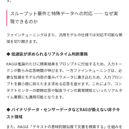
す。
スループット要件と特殊データへの対応 ── なぜ実
現できるのか
ファインチューニングはまた、汎用モデルの仕様では対応不可能な領
域を切り開きます。
◆ 低遅延が求められるリアルタイム判断業務
RAGは推論のたびに検索結果をプロンプトに付加するため、入力トー
クンが膨らみ応答時間が伸びます。一方ファインチューニングは、必
要な知識をモデル内部の重みパラメータに書き込むため、入力プロン
プトを最小限に抑えたまま求める応答を返せます。これにより、コン
タクトセンターの即時応答や製造ラインの異常検知といったリアルタ
イム業務にも適用可能となります。
◆ バイナリデータ・センサーデータなどRAGが扱えない非テキ
スト領域
また、RAGは「テキストの意味的類似度で文書を検索する」仕組みを