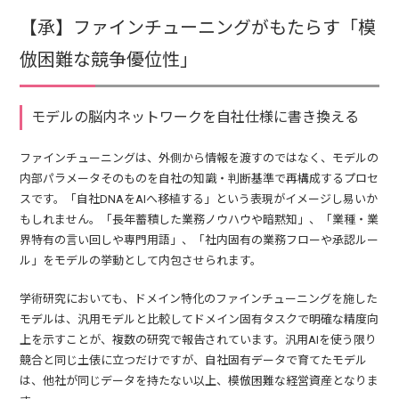
【承】ファインチューニングがもたらす「模
倣困難な競争優位性」
モデルの脳内ネットワークを自社仕様に書き換える
ファインチューニングは、外側から情報を渡すのではなく、モデルの
内部パラメータそのものを自社の知識・判断基準で再構成するプロセ
スです。「自社DNAをAIへ移植する」という表現がイメージし易いか
もしれません。「長年蓄積した業務ノウハウや暗黙知」、「業種・業
界特有の言い回しや専門用語」、「社内固有の業務フローや承認ルー
ル」をモデルの挙動として内包させられます。
学術研究においても、ドメイン特化のファインチューニングを施した
モデルは、汎用モデルと比較してドメイン固有タスクで明確な精度向
上を示すことが、複数の研究で報告されています。汎用AIを使う限り
競合と同じ土俵に立つだけですが、自社固有データで育てたモデル
は、他社が同じデータを持たない以上、模倣困難な経営資産となりま