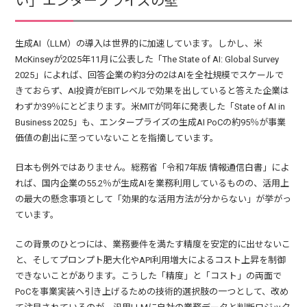
い」エンタープライズの壁
生成AI（LLM）の導入は世界的に加速しています。しかし、米
McKinseyが2025年11月に公表した「The State of AI: Global Survey
2025」によれば、回答企業の約3分の2はAIを全社規模でスケールで
きておらず、AI投資がEBITレベルで効果を出していると答えた企業は
わずか39％にとどまります。米MITが同年に発表した「State of AI in
Business 2025」も、エンタープライズの生成AI PoCの約95％が事業
価値の創出に至っていないことを指摘しています。
日本も例外ではありません。総務省「令和7年版 情報通信白書」によ
れば、国内企業の55.2％が生成AIを業務利用しているものの、活用上
の最大の懸念事項として「効果的な活用方法が分からない」が挙がっ
ています。
この背景のひとつには、業務要件を満たす精度を安定的に出せないこ
と、そしてプロンプト肥大化やAPI利用増大によるコスト上昇を制御
できないことがあります。こうした「精度」と「コスト」の両面で
PoCを事業実装へ引き上げるための技術的選択肢の一つとして、改め