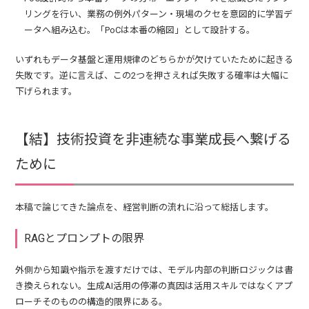
リングを行い、業務の例外パターン・現場のクセを意図的に学習デ
ータへ組み込む。「PoCは本番の縮図」として設計する。
いずれもデータ基盤と運用規律のどちらかが欠けていたために起きる
失敗です。逆に言えば、この2つを押さえれば失敗する確率は大幅に
下げられます。
【結】技術投資を非連続な事業成長へ繋げる
ために
本稿で論じてきた論点を、経営判断の流れに沿って総括します。
RAGとプロンプトの限界
外側から知識や指示を渡すだけでは、モデル内部の判断ロジックは書
き換えられない。生成AI活用の停滞の真因は活用スキルではなくアプ
ローチそのものの構造的限界にある。