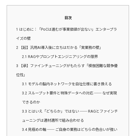
目次
1
はじめに：「PoCは進むが事業価値が出ない」エンタープラ
イズの壁
2
【起】汎用AI導入後に立ちはだかる「実業務の壁」
2.1
RAGやプロンプトエンジニアリングの限界
3
【承】ファインチューニングがもたらす「模倣困難な競争優
位性」
3.1
モデルの脳内ネットワークを自社仕様に書き換える
3.2
スループット要件と特殊データへの対応 ── なぜ実現
できるのか
3.3
とはいえ「どちらか」ではない ── RAGとファインチ
ューニングは適材適所で組み合わせる
3.4
見極めの軸 ── ご自身の業務はどちらの色合いが強い