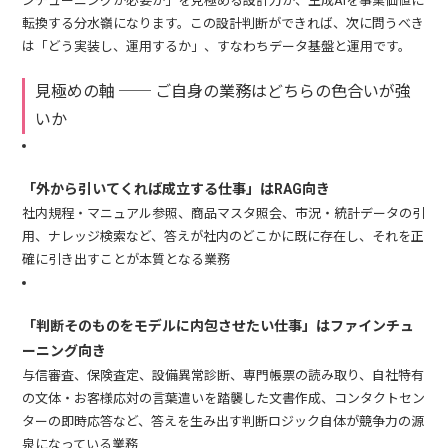
ンチューニングが必要か」を見極める設計力が、生成AIを事業価値に
転換する分水嶺になります。この設計判断ができれば、次に問うべき
は「どう実装し、運用するか」、すなわちデータ基盤と運用です。
見極めの軸 ── ご自身の業務はどちらの色合いが強
いか
「外から引いてくれば成立する仕事」はRAG向き
社内規程・マニュアル参照、商品マスタ照会、市況・統計データの引
用、ナレッジ検索など、答えが社内のどこかに既に存在し、それを正
確に引き出すことが本質となる業務
「判断そのものをモデルに内包させたい仕事」はファインチュ
ーニング向き
与信審査、保険査定、設備異常診断、専門帳票の読み取り、自社特有
の文体・お客様応対の言葉遣いを踏襲した文書作成、コンタクトセン
ターの即時応答など、答えを生み出す判断ロジック自体が競争力の源
泉になっている業務