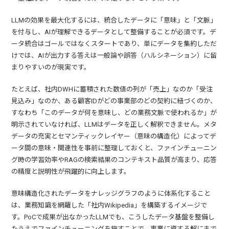
LLMの効果を最大化するには、統合したデータに「意味」と「文脈」
を付与し、AIが理解できるデータとして整備することが必須です。デ
ータ統合はゴールではなくスタートであり、単にデータを集約しただ
けでは、AIが出力する答えは一般論や誤答（ハルシネーション）に留
まりやすいのが現実です。
たとえば、社内DWHに蓄積された数値の列が「売上」なのか「受注
見込み」なのか、ある顧客IDがどの事業部のどの契約に紐づくのか、
すなわち「このデータが何を意味し、どの業務文脈で使われるか」が
明示されていなければ、LLMはデータを正しく解釈できません。メタ
データの充実とセマンティックレイヤー（意味の構造化）によってデ
ータ間の意味・関連性を事前に整理しておくと、ファインチューニン
グ時の学習効率やRAGの検索結果のコンテキスト品質が高まり、応答
の精度と説明性が飛躍的に向上します。
意味構造化されたデータをナレッジグラフのように体系化すること
は、業務知識を網羅した「社内Wikipedia」を構築するイメージで
す。PoCで成果が出なかったLLMでも、こうしたデータ基盤を整備し
たうえでファインチューニングを施すことで、事業に資する解にまで