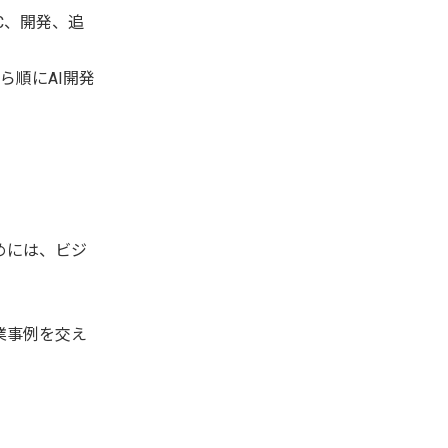
C、開発、追
ら順にAI開発
めには、ビジ
業事例を交え