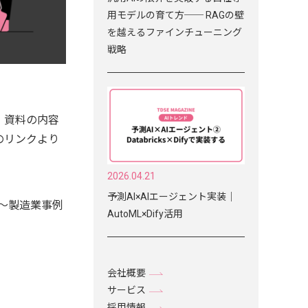
用モデルの育て方── RAGの壁
を越えるファインチューニング
戦略
、資料の内容
のリンクより
2026.04.21
予測AI×AIエージェント実装｜
～製造業事例
AutoML×Dify活用
会社概要
サービス
採用情報