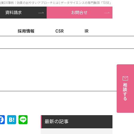
造業DX事例｜効果の出やすいアプローチとは | データサイエンスの専門集団「TDSE」
資料請求
お問合せ
採用情報
CSR
IR
相
談
す
る
Facebook
Hatena
Line
最新の記事