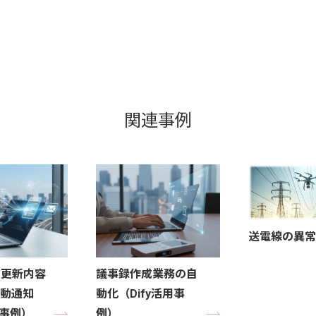
関連事例
送電線の異常
ジ更新内容
議事録作成業務の自
動通知
動化（Dify活用事
用事例）
例）