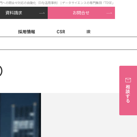
門への問合せ対応の自動化（Dify活用事例） | データサイエンスの専門集団「TDSE」
資料請求
お問合せ
採用情報
CSR
IR
）
相
談
す
る