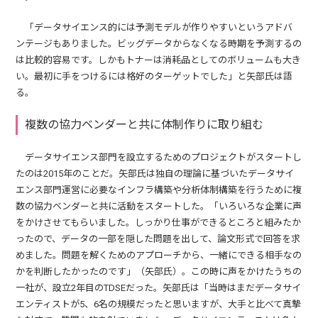
「データサイエンス的には予測モデルが作りやすいというアドバ
ンテージもありました。ビッグデータからなくなる時期を予測するの
は比較的容易です。しかもトナーは消耗品としてのボリュームも大き
い。最初に手をつけるには格好のターゲットでした」と矢部氏は語
る。
複数の協力ベンダーと共に体制作りに取り組む
データサイエンス部門を設立するためのプロジェクトがスタートし
たのは2015年のことだ。矢部氏は独自の理論に基づいたデータサイ
エンス部門運営に必要なインフラ構築や分析体制構築を行うために複
数の協力ベンダーと共に活動をスタートした。「いろいろな企業に声
をかけさせてもらいました。しっかり仕事ができるところと組みたか
ったので、データの一部を隠した問題を出して、論文形式で回答を求
めました。問題を解くためのアプローチから、一緒にできる相手なの
かを判断したかったのです」（矢部氏）。この時に声をかけたうちの
一社が、設立2年目のTDSEだった。矢部氏は「当時はまだデータサイ
エンティストが5、6名の規模だったと思いますが、大手と比べて真摯