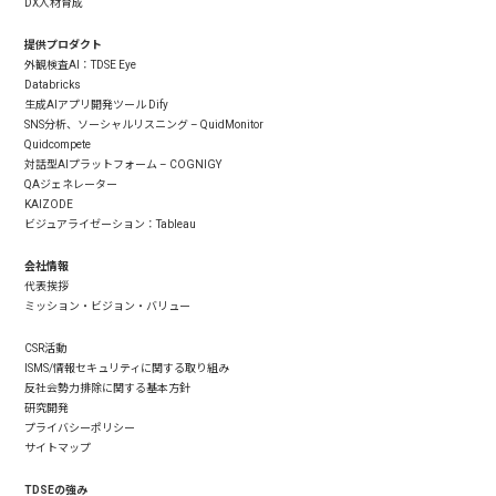
DX人材育成
提供プロダクト
外観検査AI：TDSE Eye
Databricks
生成AIアプリ開発ツール Dify
SNS分析、ソーシャルリスニング – QuidMonitor
Quidcompete
対話型AIプラットフォーム – COGNIGY
QAジェネレーター
KAIZODE
ビジュアライゼーション：Tableau
会社情報
代表挨拶
ミッション・ビジョン・バリュー
CSR活動
ISMS/情報セキュリティに関する取り組み
反社会勢力排除に関する基本方針
研究開発
プライバシーポリシー
サイトマップ
TDSEの強み