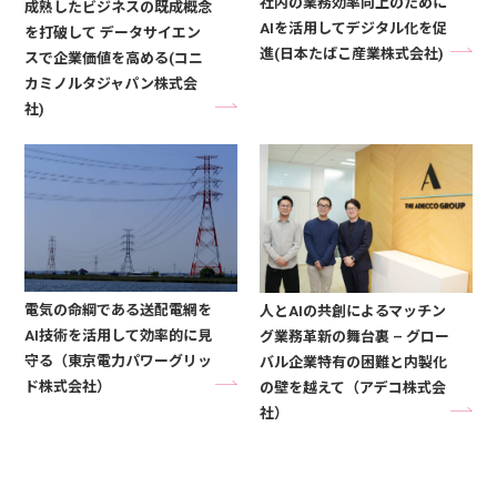
社内の業務効率向上のために
成熟したビジネスの既成概念
AIを活用してデジタル化を促
を打破して データサイエン
進(日本たばこ産業株式会社)
スで企業価値を高める(コニ
カミノルタジャパン株式会
社)
電気の命綱である送配電網を
人とAIの共創によるマッチン
AI技術を活用して効率的に見
グ業務革新の舞台裏 – グロー
守る（東京電力パワーグリッ
バル企業特有の困難と内製化
ド株式会社）
の壁を越えて（アデコ株式会
社）