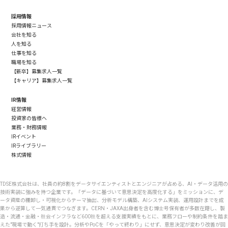
採用情報
採用情報ニュース
会社を知る
人を知る
仕事を知る
職場を知る
【新卒】募集求人一覧
【キャリア】募集求人一覧
IR情報
経営情報
投資家の皆様へ
業務・財務情報
IRイベント
IRライブラリー
株式情報
TDSE株式会社は、社員の約8割をデータサイエンティストとエンジニアが占める、AI・データ活用の
技術実装に強みを持つ企業です。「データに基づいて意思決定を高度化する」をミッションに、デ
ータ資産の棚卸し・可視化からテーマ抽出、分析モデル構築、AIシステム実装、運用設計までを成
果から逆算して一気通貫でつなぎます。CERN・JAXA出身者を含む博士号保有者が多数在籍し、製
造・流通・金融・社会インフラなど600社を超える支援実績をもとに、業務フローや制約条件を踏ま
えた"現場で動く"打ち手を設計。分析やPoCを「やって終わり」にせず、意思決定が変わり改善が回