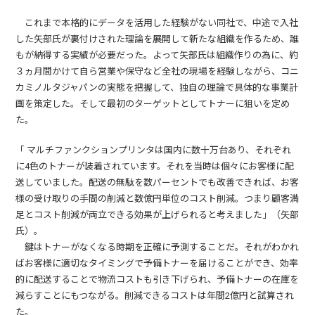
これまで本格的にデータを活用した経験がない同社で、中途で入社
した矢部氏が裏付けされた理論を展開して新たな組織を作るため、誰
もが納得する実績が必要だった。よって矢部氏は組織作りの為に、約
３ヵ月間かけて自ら営業や保守など全社の現場を経験しながら、コニ
カミノルタジャパンの実態を把握して、独自の理論で具体的な事業計
画を策定した。そして最初のターゲットとしてトナーに狙いを定め
た。
「 マルチファンクションプリンタは国内に数十万台あり、それぞれ
に4色のトナーが装着されています。それを当時は個々にお客様に配
送していました。配送の無駄を数パーセントでも改善できれば、お客
様の受け取りの手間の削減と数億円単位のコスト削減。つまり顧客満
足とコスト削減が両立できる効果が上げられると考えました」（矢部
氏）。
鍵はトナーがなくなる時期を正確に予測することだ。それがわかれ
ばお客様に適切なタイミングで予備トナーを届けることができ、効率
的に配送することで物流コストも引き下げられ、予備トナーの在庫を
減らすことにもつながる。削減できるコストは年間2億円と試算され
た。