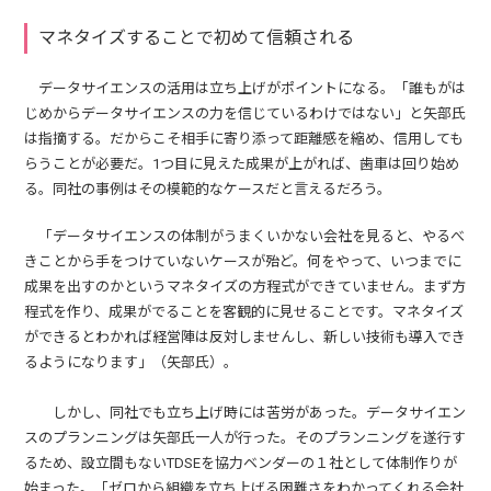
マネタイズすることで初めて信頼される
データサイエンスの活用は立ち上げがポイントになる。「誰もがは
じめからデータサイエンスの力を信じているわけではない」と矢部氏
は指摘する。だからこそ相手に寄り添って距離感を縮め、信用しても
らうことが必要だ。1つ目に見えた成果が上がれば、歯車は回り始め
る。同社の事例はその模範的なケースだと言えるだろう。
「データサイエンスの体制がうまくいかない会社を見ると、やるべ
きことから手をつけていないケースが殆ど。何をやって、いつまでに
成果を出すのかというマネタイズの方程式ができていません。まず方
程式を作り、成果がでることを客観的に見せることです。マネタイズ
ができるとわかれば経営陣は反対しませんし、新しい技術も導入でき
るようになります」（矢部氏）。
しかし、同社でも立ち上げ時には苦労があった。データサイエン
スのプランニングは矢部氏一人が行った。そのプランニングを遂行す
るため、設立間もないTDSEを協力ベンダーの１社として体制作りが
始まった。「ゼロから組織を立ち上げる困難さをわかってくれる会社