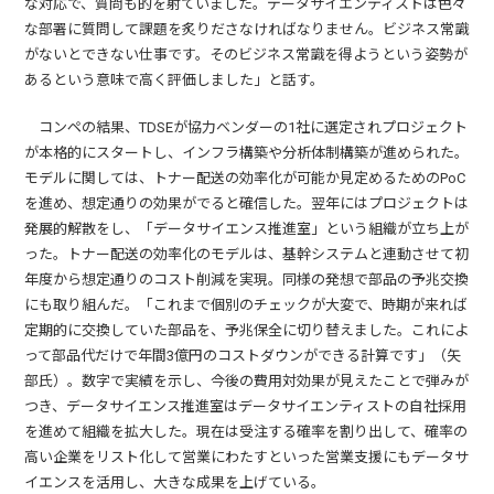
な対応で、質問も的を射ていました。データサイエンティストは色々
な部署に質問して課題を炙りださなければなりません。ビジネス常識
がないとできない仕事です。そのビジネス常識を得ようという姿勢が
あるという意味で高く評価しました」と話す。
コンペの結果、TDSEが協力ベンダーの1社に選定されプロジェクト
が本格的にスタートし、インフラ構築や分析体制構築が進められた。
モデルに関しては、トナー配送の効率化が可能か見定めるためのPoC
を進め、想定通りの効果がでると確信した。翌年にはプロジェクトは
発展的解散をし、「データサイエンス推進室」という組織が立ち上が
った。トナー配送の効率化のモデルは、基幹システムと連動させて初
年度から想定通りのコスト削減を実現。同様の発想で部品の予兆交換
にも取り組んだ。「これまで個別のチェックが大変で、時期が来れば
定期的に交換していた部品を、予兆保全に切り替えました。これによ
って部品代だけで年間3億円のコストダウンができる計算です」（矢
部氏）。数字で実績を示し、今後の費用対効果が見えたことで弾みが
つき、データサイエンス推進室はデータサイエンティストの自社採用
を進めて組織を拡大した。現在は受注する確率を割り出して、確率の
高い企業をリスト化して営業にわたすといった営業支援にもデータサ
イエンスを活用し、大きな成果を上げている。