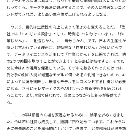
どでそれぞれ状況は異なり、もっとも最適な業務内容は人によって変
わってくる。データを瞬時に処理することで、その人に最適なレコメ
ンドができれば、より高い生産性が上げられるようになる。
つまり、目的は生産性の向上によって働き方を変えることだ。「当
社では「いいじかん設計」として、時間を3つに分けています。「作
業じかん」、「創造じかん」、「自分じかん」です。日本の生産性が
低いと言われている理由は、非効率な「作業じかん」が多いからで
す。データサイエンスを活用して「作業じかん」を圧縮できれば、他
の2つの時間を増やすことができます」と矢部氏は指摘する。そのた
めに今はAIの活用を促進している。モデルを数多く作っただけでは、
受け手の側の人間が最適なモデルが何であるか判断できないので、AI
によって状況を判断し、最適なモデルをレコメンドする仕掛けが必要
になる。さらにテレマティクスやARといった最新技術を組み合わせ
ることで、より現場で使われて、成果につながる仕組みが提供でき
る。
「ここ2年は部署の立場を安定させるために、結果を求めてきまし
た。今は若い社員も成長して、順調に回り始めています。これからは
更に最先端のことを積極的に手がけていきます」と矢部氏は意欲を語