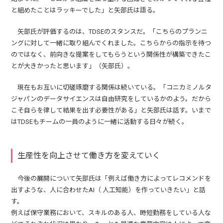
と組めたことはラッキーでした」と矢部氏は語る。
矢部氏が評価するのは、TDSEのスタンスだ。「こちらのプランニ
ングに対して一緒に取り組んでくれました。こちらからの指示を待つ
のではなく、前向きな提案をしてもらうという関係性が構築できたこ
とが大きかったと思います」（矢部氏）。
現在もお互いに切磋琢磨する関係は続いている。「コニカミノルタ
ジャパンのデータサイエンスは自由研究をしているかのよう。だから
こそ自らを律して結果を出す必要性がある」と矢部氏は話す。いまで
はTDSEもチームの一員のように一緒に活動する日々が続く。
生産性を向上させて働き方を変えていく
今後の展開について矢部氏は「例えば働き方によってレコメンドを
出すような、人に合わせたAI（ 人工知能）を作っていきたい」と話
す。
例えば保守業務において、スキルのある人、時短勤務をしている人な