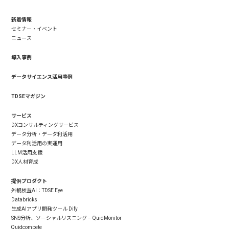
新着情報
セミナー・イベント
ニュース
導入事例
データサイエンス活用事例
TDSEマガジン
サービス
DXコンサルティングサービス
データ分析・データ利活用
データ利活用の実運用
LLM活用支援
DX人材育成
提供プロダクト
外観検査AI：TDSE Eye
Databricks
生成AIアプリ開発ツール Dify
SNS分析、ソーシャルリスニング – QuidMonitor
Quidcompete