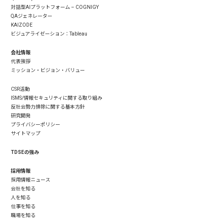
対話型AIプラットフォーム – COGNIGY
QAジェネレーター
KAIZODE
ビジュアライゼーション：Tableau
会社情報
代表挨拶
ミッション・ビジョン・バリュー
CSR活動
ISMS/情報セキュリティに関する取り組み
反社会勢力排除に関する基本方針
研究開発
プライバシーポリシー
サイトマップ
TDSEの強み
採用情報
採用情報ニュース
会社を知る
人を知る
仕事を知る
職場を知る