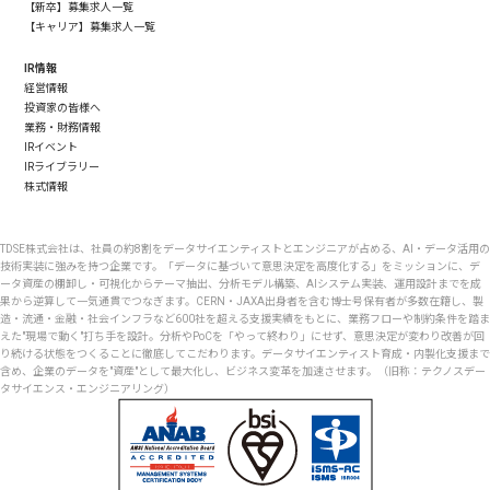
【新卒】募集求人一覧
【キャリア】募集求人一覧
IR情報
経営情報
投資家の皆様へ
業務・財務情報
IRイベント
IRライブラリー
株式情報
TDSE株式会社は、社員の約8割をデータサイエンティストとエンジニアが占める、AI・データ活用の
技術実装に強みを持つ企業です。「データに基づいて意思決定を高度化する」をミッションに、デ
ータ資産の棚卸し・可視化からテーマ抽出、分析モデル構築、AIシステム実装、運用設計までを成
果から逆算して一気通貫でつなぎます。CERN・JAXA出身者を含む博士号保有者が多数在籍し、製
造・流通・金融・社会インフラなど600社を超える支援実績をもとに、業務フローや制約条件を踏ま
えた"現場で動く"打ち手を設計。分析やPoCを「やって終わり」にせず、意思決定が変わり改善が回
り続ける状態をつくることに徹底してこだわります。データサイエンティスト育成・内製化支援まで
含め、企業のデータを"資産"として最大化し、ビジネス変革を加速させます。（旧称：テクノスデー
タサイエンス・エンジニアリング）