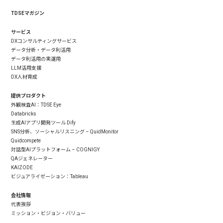
TDSEマガジン
サービス
DXコンサルティングサービス
データ分析・データ利活用
データ利活用の実運用
LLM活用支援
DX人材育成
提供プロダクト
外観検査AI：TDSE Eye
Databricks
生成AIアプリ開発ツール Dify
SNS分析、ソーシャルリスニング – QuidMonitor
Quidcompete
対話型AIプラットフォーム – COGNIGY
QAジェネレーター
KAIZODE
ビジュアライゼーション：Tableau
会社情報
代表挨拶
ミッション・ビジョン・バリュー