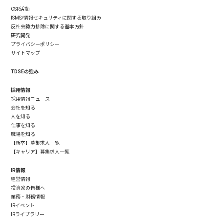
CSR活動
ISMS/情報セキュリティに関する取り組み
反社会勢力排除に関する基本方針
研究開発
プライバシーポリシー
サイトマップ
TDSEの強み
採用情報
採用情報ニュース
会社を知る
人を知る
仕事を知る
職場を知る
【新卒】募集求人一覧
【キャリア】募集求人一覧
IR情報
経営情報
投資家の皆様へ
業務・財務情報
IRイベント
IRライブラリー