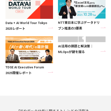
NTT東日本に学ぶデータドリ
Data + AI World Tour Tokyo
ブン推進の3要素
2025レポート
NO
AI活用の課題と解決策｜
MLOpsが鍵を握る
TDSE AI Executive Forum
2025開催レポート
DXやデータ分析に関するトレンドや活用法、