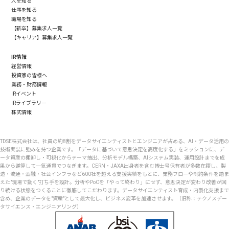
人を知る
仕事を知る
職場を知る
【新卒】募集求人一覧
【キャリア】募集求人一覧
IR情報
経営情報
投資家の皆様へ
業務・財務情報
IRイベント
IRライブラリー
株式情報
TDSE株式会社は、社員の約8割をデータサイエンティストとエンジニアが占める、AI・データ活用の
技術実装に強みを持つ企業です。「データに基づいて意思決定を高度化する」をミッションに、デ
ータ資産の棚卸し・可視化からテーマ抽出、分析モデル構築、AIシステム実装、運用設計までを成
果から逆算して一気通貫でつなぎます。CERN・JAXA出身者を含む博士号保有者が多数在籍し、製
造・流通・金融・社会インフラなど600社を超える支援実績をもとに、業務フローや制約条件を踏ま
えた"現場で動く"打ち手を設計。分析やPoCを「やって終わり」にせず、意思決定が変わり改善が回
り続ける状態をつくることに徹底してこだわります。データサイエンティスト育成・内製化支援まで
含め、企業のデータを"資産"として最大化し、ビジネス変革を加速させます。（旧称：テクノスデー
タサイエンス・エンジニアリング）