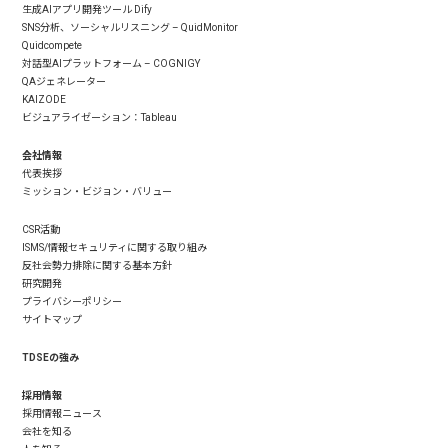
生成AIアプリ開発ツール Dify
SNS分析、ソーシャルリスニング – QuidMonitor
Quidcompete
対話型AIプラットフォーム – COGNIGY
QAジェネレーター
KAIZODE
ビジュアライゼーション：Tableau
会社情報
代表挨拶
ミッション・ビジョン・バリュー
CSR活動
ISMS/情報セキュリティに関する取り組み
反社会勢力排除に関する基本方針
研究開発
プライバシーポリシー
サイトマップ
TDSEの強み
採用情報
採用情報ニュース
会社を知る