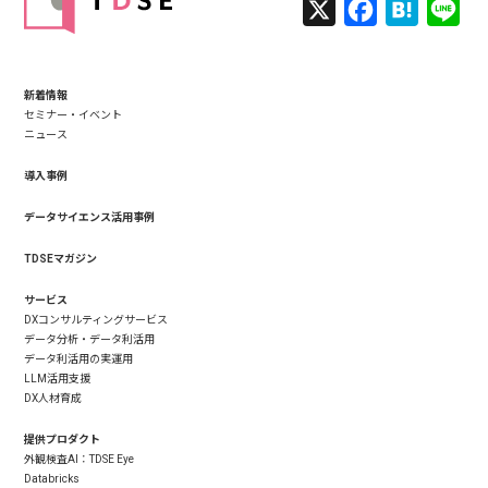
X
Facebook
Hatena
Lin
新着情報
セミナー・イベント
ニュース
導入事例
データサイエンス活用事例
TDSEマガジン
サービス
DXコンサルティングサービス
データ分析・データ利活用
データ利活用の実運用
LLM活用支援
DX人材育成
提供プロダクト
外観検査AI：TDSE Eye
Databricks