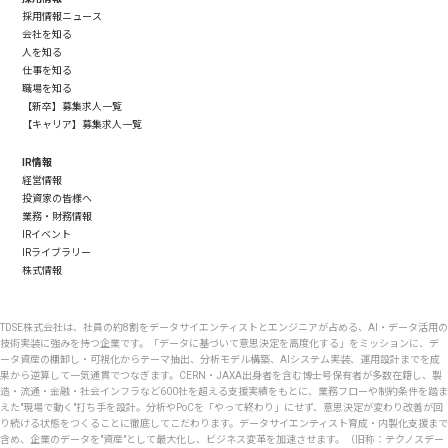
採用情報ニュース
会社を知る
人を知る
仕事を知る
職場を知る
【新卒】募集求人一覧
【キャリア】募集求人一覧
IR情報
経営情報
投資家の皆様へ
業務・財務情報
IRイベント
IRライブラリー
株式情報
TDSE株式会社は、社員の約8割をデータサイエンティストとエンジニアが占める、AI・データ活用の
技術実装に強みを持つ企業です。「データに基づいて意思決定を高度化する」をミッションに、デ
ータ資産の棚卸し・可視化からテーマ抽出、分析モデル構築、AIシステム実装、運用設計までを成
果から逆算して一気通貫でつなぎます。CERN・JAXA出身者を含む博士号保有者が多数在籍し、製
造・流通・金融・社会インフラなど600社を超える支援実績をもとに、業務フローや制約条件を踏ま
えた"現場で動く"打ち手を設計。分析やPoCを「やって終わり」にせず、意思決定が変わり改善が回
り続ける状態をつくることに徹底してこだわります。データサイエンティスト育成・内製化支援まで
含め、企業のデータを"資産"として最大化し、ビジネス変革を加速させます。（旧称：テクノスデー