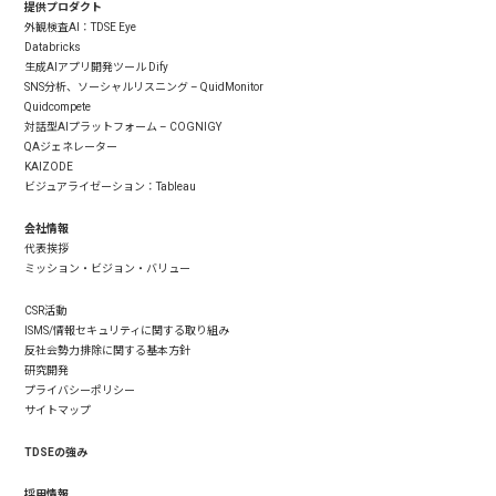
提供プロダクト
外観検査AI：TDSE Eye
Databricks
生成AIアプリ開発ツール Dify
SNS分析、ソーシャルリスニング – QuidMonitor
Quidcompete
対話型AIプラットフォーム – COGNIGY
QAジェネレーター
KAIZODE
ビジュアライゼーション：Tableau
会社情報
代表挨拶
ミッション・ビジョン・バリュー
CSR活動
ISMS/情報セキュリティに関する取り組み
反社会勢力排除に関する基本方針
研究開発
プライバシーポリシー
サイトマップ
TDSEの強み
採用情報