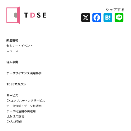
X
Facebook
Hatena
Lin
新着情報
セミナー・イベント
ニュース
導入事例
データサイエンス活用事例
TDSEマガジン
サービス
DXコンサルティングサービス
データ分析・データ利活用
データ利活用の実運用
LLM活用支援
DX人材育成