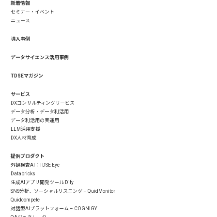
新着情報
セミナー・イベント
ニュース
導入事例
データサイエンス活用事例
TDSEマガジン
サービス
DXコンサルティングサービス
データ分析・データ利活用
データ利活用の実運用
LLM活用支援
DX人材育成
提供プロダクト
外観検査AI：TDSE Eye
Databricks
生成AIアプリ開発ツール Dify
SNS分析、ソーシャルリスニング – QuidMonitor
Quidcompete
対話型AIプラットフォーム – COGNIGY