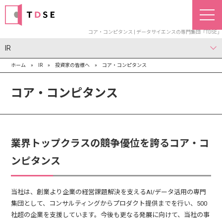
コア・コンピタンス | データサイエンスの専門集団「TDSE」
IR
ホーム
»
IR
»
投資家の皆様へ
»
コア・コンピタンス
経営情報
投資家の皆様へ
業績・財務情報
IRイベント
IRライブラリー
株式情報
附属情報
電子公告
経営トップメッセージ
コア・コンピタンス
業績ハイライト
IRカレンダー
株主還元の方針/配当実績
免責事項
コア・コンピタンス
企業概要
中期経営計画
財務ハイライト
IRイベント資料
株式の状況
ディスクロージャーポリシー
役員一覧
事業の紹介
キャッシュ・フローの状況
株式基本情報
株価情報
業界トップクラスの競争優位を誇るコア・コ
コーポレート・ガバナンス
経営ビジョン/経営方針
IRサイトマップ
ンピタンス
経営戦略
IRお問い合わせ
当社は、創業より企業の経営課題解決を支えるAI/データ活用の専門
集団として、コンサルティングからプロダクト提供までを行い、500
社超の企業を支援しています。今後も更なる発展に向けて、当社の事