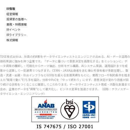
IR情報
経営情報
投資家の皆様へ
業務・財務情報
IRイベント
IRライブラリー
株式情報
TDSE株式会社は、社員の約8割をデータサイエンティストとエンジニアが占める、AI・データ活用の
技術実装に強みを持つ企業です。「データに基づいて意思決定を高度化する」をミッションに、デ
ータ資産の棚卸し・可視化からテーマ抽出、分析モデル構築、AIシステム実装、運用設計までを成
果から逆算して一気通貫でつなぎます。CERN・JAXA出身者を含む博士号保有者が多数在籍し、製
造・流通・金融・社会インフラなど600社を超える支援実績をもとに、業務フローや制約条件を踏ま
えた"現場で動く"打ち手を設計。分析やPoCを「やって終わり」にせず、意思決定が変わり改善が回
り続ける状態をつくることに徹底してこだわります。データサイエンティスト育成・内製化支援まで
含め、企業のデータを"資産"として最大化し、ビジネス変革を加速させます。（旧称：テクノスデー
タサイエンス・エンジニアリング）