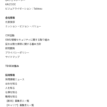
QAジェネレーター
KAIZODE
ビジュアライゼーション：Tableau
会社情報
代表挨拶
ミッション・ビジョン・バリュー
CSR活動
ISMS/情報セキュリティに関する取り組み
反社会勢力排除に関する基本方針
研究開発
プライバシーポリシー
サイトマップ
TDSEの強み
採用情報
採用情報ニュース
会社を知る
人を知る
仕事を知る
職場を知る
【新卒】募集求人一覧
【キャリア】募集求人一覧