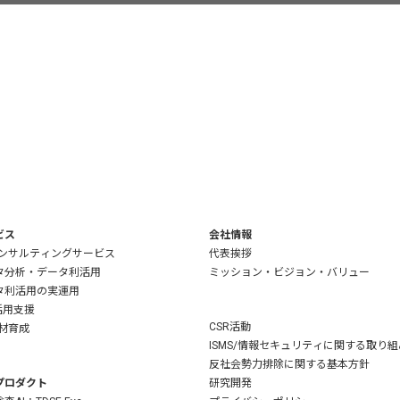
ビス
会社情報
コンサルティングサービス
代表挨拶
タ分析・データ利活用
ミッション・ビジョン・バリュー
タ利活用の実運用
活用支援
CSR活動
人材育成
ISMS/情報セキュリティに関する取り組
反社会勢力排除に関する基本方針
プロダクト
研究開発