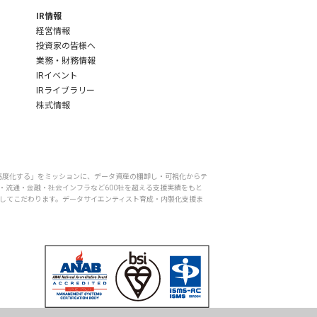
IR情報
経営情報
投資家の皆様へ
業務・財務情報
IRイベント
IRライブラリー
株式情報
を高度化する」をミッションに、データ資産の棚卸し・可視化からテ
・流通・金融・社会インフラなど600社を超える支援実績をもと
底してこだわります。データサイエンティスト育成・内製化支援ま