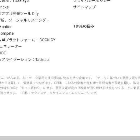
査AI：TDSE Eye
プライバシーポリシー
ricks
サイトマップ
Iアプリ開発ツール Dify
S分析、ソーシャルリスニング –
TDSEの強み
onitor
compete
AIプラットフォーム – COGNIGY
ジェネレーター
ODE
アライゼーション：Tableau
ンジニアが占める、AI・データ活用の技術実装に強みを持つ企業です。「データに基づいて意思決定
から逆算して一気通貫でつなぎます。CERN・JAXA出身者を含む博士号保有者が多数在籍し、製造
。分析やPoCを「やって終わり」にせず、意思決定が変わり改善が回り続ける状態をつくることに徹
加速させます。（旧称：テクノスデータサイエンス・エンジニアリング）