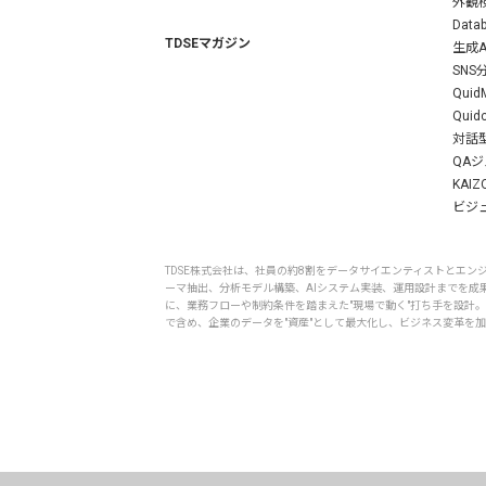
外観検
Datab
TDSEマガジン
生成A
SN
QuidM
Quid
対話型
QA
KAIZ
ビジュ
TDSE株式会社は、社員の約8割をデータサイエンティストとエ
ーマ抽出、分析モデル構築、AIシステム実装、運用設計までを成果
に、業務フローや制約条件を踏まえた"現場で動く"打ち手を設計
で含め、企業のデータを"資産"として最大化し、ビジネス変革を