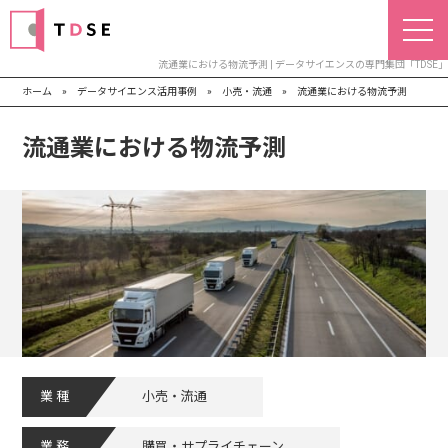
流通業における物流予測 | データサイエンスの専門集団「TDSE」
ホーム
»
データサイエンス活用事例
»
小売・流通
»
流通業における物流予測
流通業における物流予測
業種
小売・流通
業務
購買・サプライチェーン