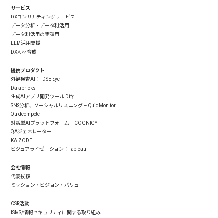
サービス
DXコンサルティングサービス
データ分析・データ利活用
データ利活用の実運用
LLM活用支援
DX人材育成
提供プロダクト
外観検査AI：TDSE Eye
Databricks
生成AIアプリ開発ツール Dify
SNS分析、ソーシャルリスニング – QuidMonitor
Quidcompete
対話型AIプラットフォーム – COGNIGY
QAジェネレーター
KAIZODE
ビジュアライゼーション：Tableau
会社情報
代表挨拶
ミッション・ビジョン・バリュー
CSR活動
ISMS/情報セキュリティに関する取り組み