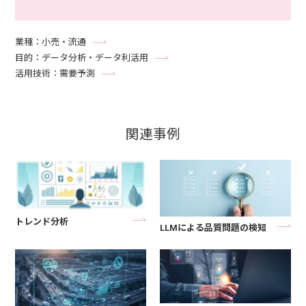
業種：小売・流通
目的：データ分析・データ利活用
活用技術：需要予測
関連事例
トレンド分析
LLMによる品質問題の検知